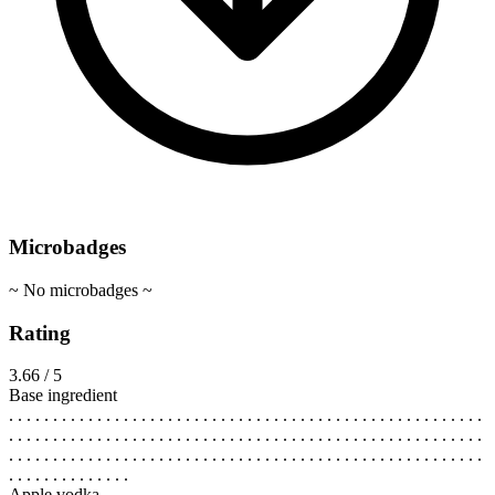
Microbadges
~ No microbadges ~
Rating
3.66 / 5
Base ingredient
. . . . . . . . . . . . . . . . . . . . . . . . . . . . . . . . . . . . . . . . . . . . . . . . . . . . . .
. . . . . . . . . . . . . . . . . . . . . . . . . . . . . . . . . . . . . . . . . . . . . . . . . . . . . .
. . . . . . . . . . . . . . . . . . . . . . . . . . . . . . . . . . . . . . . . . . . . . . . . . . . . . .
. . . . . . . . . . . . . .
Apple vodka