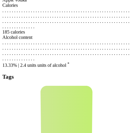
Calories
. . . . . . . . . . . . . . . . . . . . . . . . . . . . . . . . . . . . . . . . . . . . . . . . . . . . . .
. . . . . . . . . . . . . . . . . . . . . . . . . . . . . . . . . . . . . . . . . . . . . . . . . . . . . .
. . . . . . . . . . . . . . . . . . . . . . . . . . . . . . . . . . . . . . . . . . . . . . . . . . . . . .
. . . . . . . . . . . . . .
185 calories
Alcohol content
. . . . . . . . . . . . . . . . . . . . . . . . . . . . . . . . . . . . . . . . . . . . . . . . . . . . . .
. . . . . . . . . . . . . . . . . . . . . . . . . . . . . . . . . . . . . . . . . . . . . . . . . . . . . .
. . . . . . . . . . . . . . . . . . . . . . . . . . . . . . . . . . . . . . . . . . . . . . . . . . . . . .
. . . . . . . . . . . . . .
*
13.33% | 2.4 units
units of alcohol
Tags