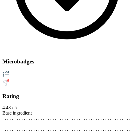
Microbadges
Rating
4.48 / 5
Base ingredient
. . . . . . . . . . . . . . . . . . . . . . . . . . . . . . . . . . . . . . . . . . . . . . . . . . . . . .
. . . . . . . . . . . . . . . . . . . . . . . . . . . . . . . . . . . . . . . . . . . . . . . . . . . . . .
. . . . . . . . . . . . . . . . . . . . . . . . . . . . . . . . . . . . . . . . . . . . . . . . . . . . . .