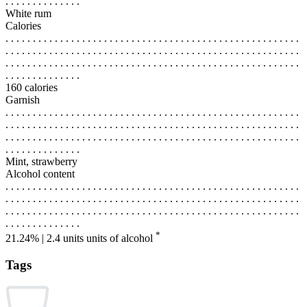
. . . . . . . . . . . . . .
White rum
Calories
. . . . . . . . . . . . . . . . . . . . . . . . . . . . . . . . . . . . . . . . . . . . . . . . . . . . . .
. . . . . . . . . . . . . . . . . . . . . . . . . . . . . . . . . . . . . . . . . . . . . . . . . . . . . .
. . . . . . . . . . . . . . . . . . . . . . . . . . . . . . . . . . . . . . . . . . . . . . . . . . . . . .
. . . . . . . . . . . . . .
160 calories
Garnish
. . . . . . . . . . . . . . . . . . . . . . . . . . . . . . . . . . . . . . . . . . . . . . . . . . . . . .
. . . . . . . . . . . . . . . . . . . . . . . . . . . . . . . . . . . . . . . . . . . . . . . . . . . . . .
. . . . . . . . . . . . . . . . . . . . . . . . . . . . . . . . . . . . . . . . . . . . . . . . . . . . . .
. . . . . . . . . . . . . .
Mint, strawberry
Alcohol content
. . . . . . . . . . . . . . . . . . . . . . . . . . . . . . . . . . . . . . . . . . . . . . . . . . . . . .
. . . . . . . . . . . . . . . . . . . . . . . . . . . . . . . . . . . . . . . . . . . . . . . . . . . . . .
. . . . . . . . . . . . . . . . . . . . . . . . . . . . . . . . . . . . . . . . . . . . . . . . . . . . . .
. . . . . . . . . . . . . .
*
21.24% | 2.4 units
units of alcohol
Tags