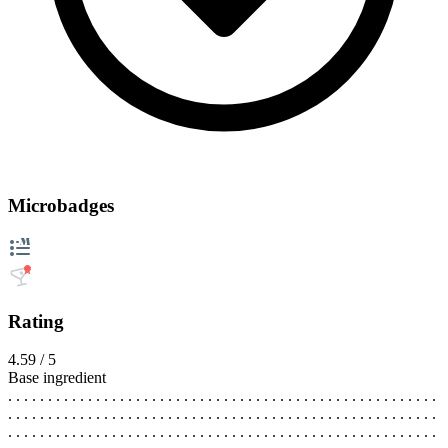
Microbadges
Rating
4.59 / 5
Base ingredient
. . . . . . . . . . . . . . . . . . . . . . . . . . . . . . . . . . . . . . . . . . . . . . . . . . . . . .
. . . . . . . . . . . . . . . . . . . . . . . . . . . . . . . . . . . . . . . . . . . . . . . . . . . . . .
. . . . . . . . . . . . . . . . . . . . . . . . . . . . . . . . . . . . . . . . . . . . . . . . . . . . . .