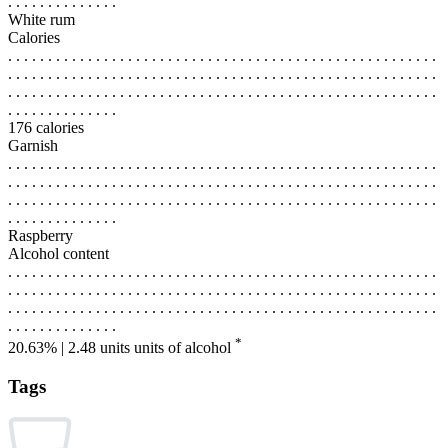
. . . . . . . . . . . . . .
White rum
Calories
. . . . . . . . . . . . . . . . . . . . . . . . . . . . . . . . . . . . . . . . . . . . . . . . . . . . . .
. . . . . . . . . . . . . . . . . . . . . . . . . . . . . . . . . . . . . . . . . . . . . . . . . . . . . .
. . . . . . . . . . . . . . . . . . . . . . . . . . . . . . . . . . . . . . . . . . . . . . . . . . . . . .
. . . . . . . . . . . . . .
176 calories
Garnish
. . . . . . . . . . . . . . . . . . . . . . . . . . . . . . . . . . . . . . . . . . . . . . . . . . . . . .
. . . . . . . . . . . . . . . . . . . . . . . . . . . . . . . . . . . . . . . . . . . . . . . . . . . . . .
. . . . . . . . . . . . . . . . . . . . . . . . . . . . . . . . . . . . . . . . . . . . . . . . . . . . . .
. . . . . . . . . . . . . .
Raspberry
Alcohol content
. . . . . . . . . . . . . . . . . . . . . . . . . . . . . . . . . . . . . . . . . . . . . . . . . . . . . .
. . . . . . . . . . . . . . . . . . . . . . . . . . . . . . . . . . . . . . . . . . . . . . . . . . . . . .
. . . . . . . . . . . . . . . . . . . . . . . . . . . . . . . . . . . . . . . . . . . . . . . . . . . . . .
. . . . . . . . . . . . . .
*
20.63% | 2.48 units
units of alcohol
Tags