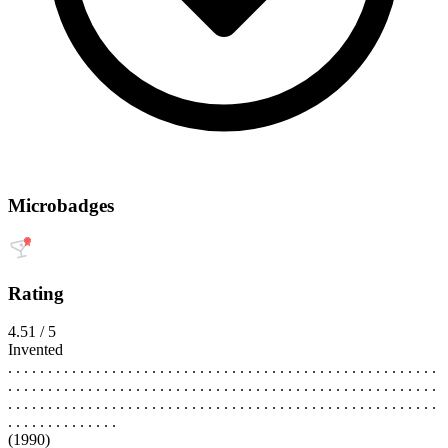
Microbadges
Rating
4.51 / 5
Invented
. . . . . . . . . . . . . . . . . . . . . . . . . . . . . . . . . . . . . . . . . . . . . . . . . . . . . .
. . . . . . . . . . . . . . . . . . . . . . . . . . . . . . . . . . . . . . . . . . . . . . . . . . . . . .
. . . . . . . . . . . . . . . . . . . . . . . . . . . . . . . . . . . . . . . . . . . . . . . . . . . . . .
. . . . . . . . . . . . . .
(1990)