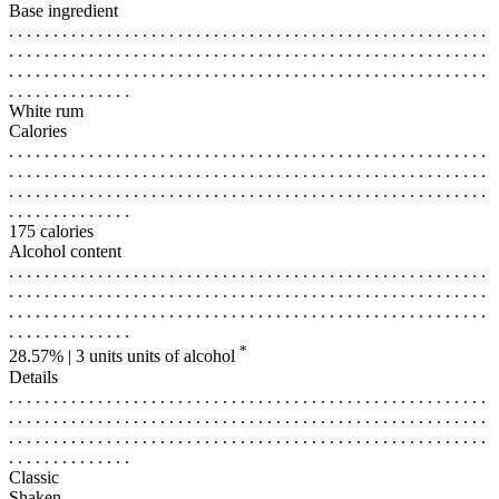
Base ingredient
. . . . . . . . . . . . . . . . . . . . . . . . . . . . . . . . . . . . . . . . . . . . . . . . . . . . . .
. . . . . . . . . . . . . . . . . . . . . . . . . . . . . . . . . . . . . . . . . . . . . . . . . . . . . .
. . . . . . . . . . . . . . . . . . . . . . . . . . . . . . . . . . . . . . . . . . . . . . . . . . . . . .
. . . . . . . . . . . . . .
White rum
Calories
. . . . . . . . . . . . . . . . . . . . . . . . . . . . . . . . . . . . . . . . . . . . . . . . . . . . . .
. . . . . . . . . . . . . . . . . . . . . . . . . . . . . . . . . . . . . . . . . . . . . . . . . . . . . .
. . . . . . . . . . . . . . . . . . . . . . . . . . . . . . . . . . . . . . . . . . . . . . . . . . . . . .
. . . . . . . . . . . . . .
175 calories
Alcohol content
. . . . . . . . . . . . . . . . . . . . . . . . . . . . . . . . . . . . . . . . . . . . . . . . . . . . . .
. . . . . . . . . . . . . . . . . . . . . . . . . . . . . . . . . . . . . . . . . . . . . . . . . . . . . .
. . . . . . . . . . . . . . . . . . . . . . . . . . . . . . . . . . . . . . . . . . . . . . . . . . . . . .
. . . . . . . . . . . . . .
*
28.57% | 3 units
units of alcohol
Details
. . . . . . . . . . . . . . . . . . . . . . . . . . . . . . . . . . . . . . . . . . . . . . . . . . . . . .
. . . . . . . . . . . . . . . . . . . . . . . . . . . . . . . . . . . . . . . . . . . . . . . . . . . . . .
. . . . . . . . . . . . . . . . . . . . . . . . . . . . . . . . . . . . . . . . . . . . . . . . . . . . . .
. . . . . . . . . . . . . .
Classic
Shaken