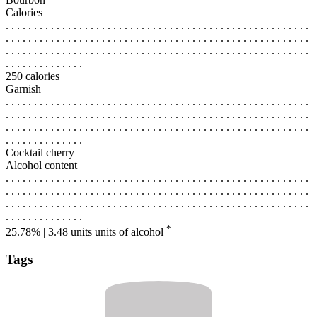
Calories
. . . . . . . . . . . . . . . . . . . . . . . . . . . . . . . . . . . . . . . . . . . . . . . . . . . . . .
. . . . . . . . . . . . . . . . . . . . . . . . . . . . . . . . . . . . . . . . . . . . . . . . . . . . . .
. . . . . . . . . . . . . . . . . . . . . . . . . . . . . . . . . . . . . . . . . . . . . . . . . . . . . .
. . . . . . . . . . . . . .
250 calories
Garnish
. . . . . . . . . . . . . . . . . . . . . . . . . . . . . . . . . . . . . . . . . . . . . . . . . . . . . .
. . . . . . . . . . . . . . . . . . . . . . . . . . . . . . . . . . . . . . . . . . . . . . . . . . . . . .
. . . . . . . . . . . . . . . . . . . . . . . . . . . . . . . . . . . . . . . . . . . . . . . . . . . . . .
. . . . . . . . . . . . . .
Cocktail cherry
Alcohol content
. . . . . . . . . . . . . . . . . . . . . . . . . . . . . . . . . . . . . . . . . . . . . . . . . . . . . .
. . . . . . . . . . . . . . . . . . . . . . . . . . . . . . . . . . . . . . . . . . . . . . . . . . . . . .
. . . . . . . . . . . . . . . . . . . . . . . . . . . . . . . . . . . . . . . . . . . . . . . . . . . . . .
. . . . . . . . . . . . . .
*
25.78% | 3.48 units
units of alcohol
Tags