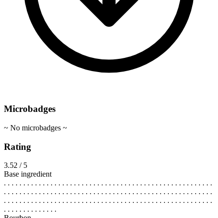
Microbadges
~ No microbadges ~
Rating
3.52 / 5
Base ingredient
. . . . . . . . . . . . . . . . . . . . . . . . . . . . . . . . . . . . . . . . . . . . . . . . . . . . . .
. . . . . . . . . . . . . . . . . . . . . . . . . . . . . . . . . . . . . . . . . . . . . . . . . . . . . .
. . . . . . . . . . . . . . . . . . . . . . . . . . . . . . . . . . . . . . . . . . . . . . . . . . . . . .
. . . . . . . . . . . . . .
Bourbon