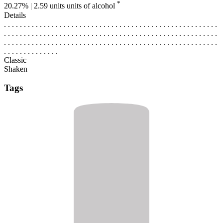
*
20.27% | 2.59 units
units of alcohol
Details
. . . . . . . . . . . . . . . . . . . . . . . . . . . . . . . . . . . . . . . . . . . . . . . . . . . . . .
. . . . . . . . . . . . . . . . . . . . . . . . . . . . . . . . . . . . . . . . . . . . . . . . . . . . . .
. . . . . . . . . . . . . . . . . . . . . . . . . . . . . . . . . . . . . . . . . . . . . . . . . . . . . .
. . . . . . . . . . . . . .
Classic
Shaken
Tags