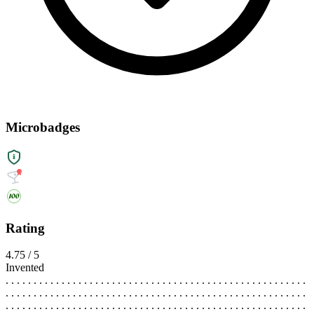
Microbadges
Rating
4.75 / 5
Invented
. . . . . . . . . . . . . . . . . . . . . . . . . . . . . . . . . . . . . . . . . . . . . . . . . . . . . .
. . . . . . . . . . . . . . . . . . . . . . . . . . . . . . . . . . . . . . . . . . . . . . . . . . . . . .
. . . . . . . . . . . . . . . . . . . . . . . . . . . . . . . . . . . . . . . . . . . . . . . . . . . . . .