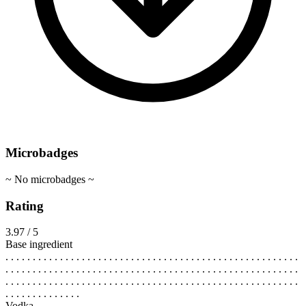
Microbadges
~ No microbadges ~
Rating
3.97 / 5
Base ingredient
. . . . . . . . . . . . . . . . . . . . . . . . . . . . . . . . . . . . . . . . . . . . . . . . . . . . . .
. . . . . . . . . . . . . . . . . . . . . . . . . . . . . . . . . . . . . . . . . . . . . . . . . . . . . .
. . . . . . . . . . . . . . . . . . . . . . . . . . . . . . . . . . . . . . . . . . . . . . . . . . . . . .
. . . . . . . . . . . . . .
Vodka