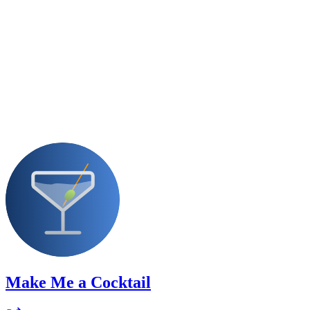
Make Me a Cocktail