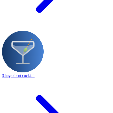
3-ingredient cocktail