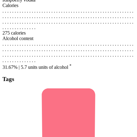
Calories
. . . . . . . . . . . . . . . . . . . . . . . . . . . . . . . . . . . . . . . . . . . . . . . . . . . . . .
. . . . . . . . . . . . . . . . . . . . . . . . . . . . . . . . . . . . . . . . . . . . . . . . . . . . . .
. . . . . . . . . . . . . . . . . . . . . . . . . . . . . . . . . . . . . . . . . . . . . . . . . . . . . .
. . . . . . . . . . . . . .
275 calories
Alcohol content
. . . . . . . . . . . . . . . . . . . . . . . . . . . . . . . . . . . . . . . . . . . . . . . . . . . . . .
. . . . . . . . . . . . . . . . . . . . . . . . . . . . . . . . . . . . . . . . . . . . . . . . . . . . . .
. . . . . . . . . . . . . . . . . . . . . . . . . . . . . . . . . . . . . . . . . . . . . . . . . . . . . .
. . . . . . . . . . . . . .
*
31.67% | 5.7 units
units of alcohol
Tags