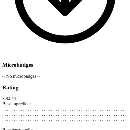
Microbadges
~ No microbadges ~
Rating
3.94 / 5
Base ingredient
. . . . . . . . . . . . . . . . . . . . . . . . . . . . . . . . . . . . . . . . . . . . . . . . . . . . . .
. . . . . . . . . . . . . . . . . . . . . . . . . . . . . . . . . . . . . . . . . . . . . . . . . . . . . .
. . . . . . . . . . . . . . . . . . . . . . . . . . . . . . . . . . . . . . . . . . . . . . . . . . . . . .
. . . . . . . . . . . . . .
Raspberry vodka