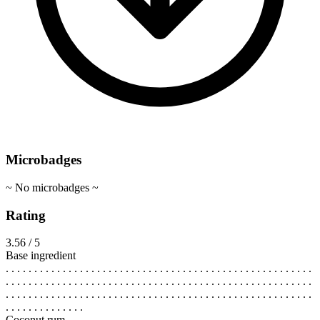
Microbadges
~ No microbadges ~
Rating
3.56 / 5
Base ingredient
. . . . . . . . . . . . . . . . . . . . . . . . . . . . . . . . . . . . . . . . . . . . . . . . . . . . . .
. . . . . . . . . . . . . . . . . . . . . . . . . . . . . . . . . . . . . . . . . . . . . . . . . . . . . .
. . . . . . . . . . . . . . . . . . . . . . . . . . . . . . . . . . . . . . . . . . . . . . . . . . . . . .
. . . . . . . . . . . . . .
Coconut rum