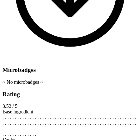
Microbadges
~ No microbadges ~
Rating
3.52 / 5
Base ingredient
. . . . . . . . . . . . . . . . . . . . . . . . . . . . . . . . . . . . . . . . . . . . . . . . . . . . . .
. . . . . . . . . . . . . . . . . . . . . . . . . . . . . . . . . . . . . . . . . . . . . . . . . . . . . .
. . . . . . . . . . . . . . . . . . . . . . . . . . . . . . . . . . . . . . . . . . . . . . . . . . . . . .
. . . . . . . . . . . . . .
Vodka