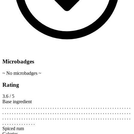
Microbadges
~ No microbadges ~
Rating
3.6 / 5
Base ingredient
. . . . . . . . . . . . . . . . . . . . . . . . . . . . . . . . . . . . . . . . . . . . . . . . . . . . . .
. . . . . . . . . . . . . . . . . . . . . . . . . . . . . . . . . . . . . . . . . . . . . . . . . . . . . .
. . . . . . . . . . . . . . . . . . . . . . . . . . . . . . . . . . . . . . . . . . . . . . . . . . . . . .
. . . . . . . . . . . . . .
Spiced rum
Calories