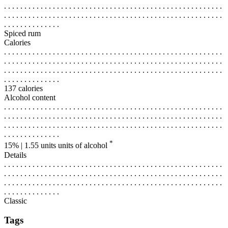
. . . . . . . . . . . . . . . . . . . . . . . . . . . . . . . . . . . . . . . . . . . . . . . . . . . . . .
. . . . . . . . . . . . . . . . . . . . . . . . . . . . . . . . . . . . . . . . . . . . . . . . . . . . . .
. . . . . . . . . . . . . .
Spiced rum
Calories
. . . . . . . . . . . . . . . . . . . . . . . . . . . . . . . . . . . . . . . . . . . . . . . . . . . . . .
. . . . . . . . . . . . . . . . . . . . . . . . . . . . . . . . . . . . . . . . . . . . . . . . . . . . . .
. . . . . . . . . . . . . . . . . . . . . . . . . . . . . . . . . . . . . . . . . . . . . . . . . . . . . .
. . . . . . . . . . . . . .
137 calories
Alcohol content
. . . . . . . . . . . . . . . . . . . . . . . . . . . . . . . . . . . . . . . . . . . . . . . . . . . . . .
. . . . . . . . . . . . . . . . . . . . . . . . . . . . . . . . . . . . . . . . . . . . . . . . . . . . . .
. . . . . . . . . . . . . . . . . . . . . . . . . . . . . . . . . . . . . . . . . . . . . . . . . . . . . .
. . . . . . . . . . . . . .
*
15% | 1.55 units
units of alcohol
Details
. . . . . . . . . . . . . . . . . . . . . . . . . . . . . . . . . . . . . . . . . . . . . . . . . . . . . .
. . . . . . . . . . . . . . . . . . . . . . . . . . . . . . . . . . . . . . . . . . . . . . . . . . . . . .
. . . . . . . . . . . . . . . . . . . . . . . . . . . . . . . . . . . . . . . . . . . . . . . . . . . . . .
. . . . . . . . . . . . . .
Classic
Tags