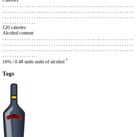
. . . . . . . . . . . . . . . . . . . . . . . . . . . . . . . . . . . . . . . . . . . . . . . . . . . . . .
. . . . . . . . . . . . . . . . . . . . . . . . . . . . . . . . . . . . . . . . . . . . . . . . . . . . . .
. . . . . . . . . . . . . . . . . . . . . . . . . . . . . . . . . . . . . . . . . . . . . . . . . . . . . .
. . . . . . . . . . . . . .
120 calories
Alcohol content
. . . . . . . . . . . . . . . . . . . . . . . . . . . . . . . . . . . . . . . . . . . . . . . . . . . . . .
. . . . . . . . . . . . . . . . . . . . . . . . . . . . . . . . . . . . . . . . . . . . . . . . . . . . . .
. . . . . . . . . . . . . . . . . . . . . . . . . . . . . . . . . . . . . . . . . . . . . . . . . . . . . .
. . . . . . . . . . . . . .
*
16% | 0.48 units
units of alcohol
Tags