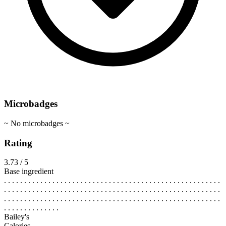
Microbadges
~ No microbadges ~
Rating
3.73 / 5
Base ingredient
. . . . . . . . . . . . . . . . . . . . . . . . . . . . . . . . . . . . . . . . . . . . . . . . . . . . . .
. . . . . . . . . . . . . . . . . . . . . . . . . . . . . . . . . . . . . . . . . . . . . . . . . . . . . .
. . . . . . . . . . . . . . . . . . . . . . . . . . . . . . . . . . . . . . . . . . . . . . . . . . . . . .
. . . . . . . . . . . . . .
Bailey's
Calories