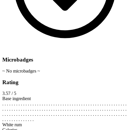
Microbadges
~ No microbadges ~
Rating
3.57 / 5
Base ingredient
. . . . . . . . . . . . . . . . . . . . . . . . . . . . . . . . . . . . . . . . . . . . . . . . . . . . . .
. . . . . . . . . . . . . . . . . . . . . . . . . . . . . . . . . . . . . . . . . . . . . . . . . . . . . .
. . . . . . . . . . . . . . . . . . . . . . . . . . . . . . . . . . . . . . . . . . . . . . . . . . . . . .
. . . . . . . . . . . . . .
White rum
Calories