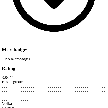
Microbadges
~ No microbadges ~
Rating
3.83 / 5
Base ingredient
. . . . . . . . . . . . . . . . . . . . . . . . . . . . . . . . . . . . . . . . . . . . . . . . . . . . . .
. . . . . . . . . . . . . . . . . . . . . . . . . . . . . . . . . . . . . . . . . . . . . . . . . . . . . .
. . . . . . . . . . . . . . . . . . . . . . . . . . . . . . . . . . . . . . . . . . . . . . . . . . . . . .
. . . . . . . . . . . . . .
Vodka
Calories