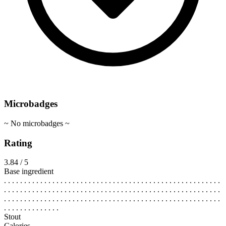
Microbadges
~ No microbadges ~
Rating
3.84 / 5
Base ingredient
. . . . . . . . . . . . . . . . . . . . . . . . . . . . . . . . . . . . . . . . . . . . . . . . . . . . . .
. . . . . . . . . . . . . . . . . . . . . . . . . . . . . . . . . . . . . . . . . . . . . . . . . . . . . .
. . . . . . . . . . . . . . . . . . . . . . . . . . . . . . . . . . . . . . . . . . . . . . . . . . . . . .
. . . . . . . . . . . . . .
Stout
Calories