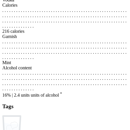
Calories
. . . . . . . . . . . . . . . . . . . . . . . . . . . . . . . . . . . . . . . . . . . . . . . . . . . . . .
. . . . . . . . . . . . . . . . . . . . . . . . . . . . . . . . . . . . . . . . . . . . . . . . . . . . . .
. . . . . . . . . . . . . . . . . . . . . . . . . . . . . . . . . . . . . . . . . . . . . . . . . . . . . .
. . . . . . . . . . . . . .
216 calories
Garnish
. . . . . . . . . . . . . . . . . . . . . . . . . . . . . . . . . . . . . . . . . . . . . . . . . . . . . .
. . . . . . . . . . . . . . . . . . . . . . . . . . . . . . . . . . . . . . . . . . . . . . . . . . . . . .
. . . . . . . . . . . . . . . . . . . . . . . . . . . . . . . . . . . . . . . . . . . . . . . . . . . . . .
. . . . . . . . . . . . . .
Mint
Alcohol content
. . . . . . . . . . . . . . . . . . . . . . . . . . . . . . . . . . . . . . . . . . . . . . . . . . . . . .
. . . . . . . . . . . . . . . . . . . . . . . . . . . . . . . . . . . . . . . . . . . . . . . . . . . . . .
. . . . . . . . . . . . . . . . . . . . . . . . . . . . . . . . . . . . . . . . . . . . . . . . . . . . . .
. . . . . . . . . . . . . .
*
16% | 2.4 units
units of alcohol
Tags