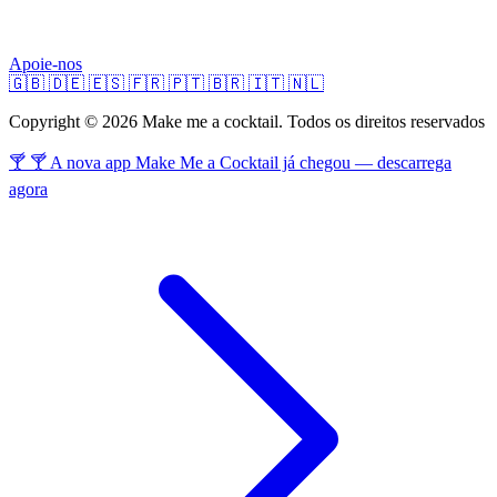
Apoie-nos
🇬🇧
🇩🇪
🇪🇸
🇫🇷
🇵🇹
🇧🇷
🇮🇹
🇳🇱
Copyright © 2026 Make me a cocktail. Todos os direitos reservados
🍸 🍸 A nova app Make Me a Cocktail já chegou — descarrega
agora