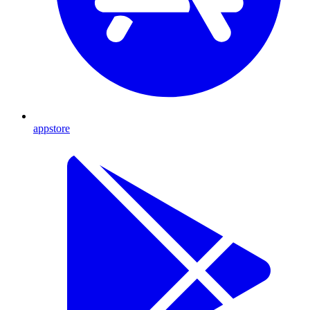
appstore