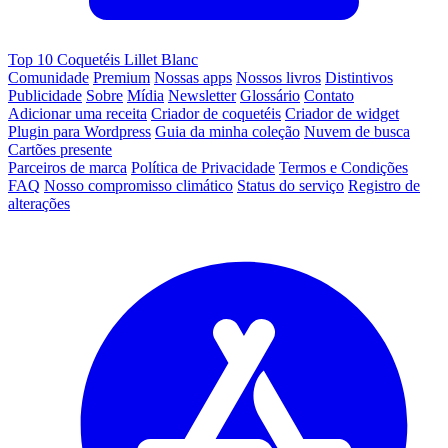
Top 10 Coquetéis Lillet Blanc
Comunidade
Premium
Nossas apps
Nossos livros
Distintivos
Publicidade
Sobre
Mídia
Newsletter
Glossário
Contato
Adicionar uma receita
Criador de coquetéis
Criador de widget
Plugin para Wordpress
Guia da minha coleção
Nuvem de busca
Cartões presente
Parceiros de marca
Política de Privacidade
Termos e Condições
FAQ
Nosso compromisso climático
Status do serviço
Registro de
alterações