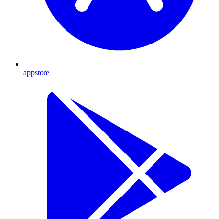
appstore