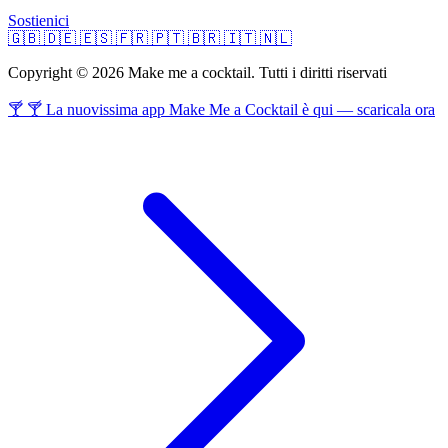
Sostienici
🇬🇧
🇩🇪
🇪🇸
🇫🇷
🇵🇹
🇧🇷
🇮🇹
🇳🇱
Copyright © 2026 Make me a cocktail. Tutti i diritti riservati
🍸 🍸 La nuovissima app Make Me a Cocktail è qui — scaricala ora