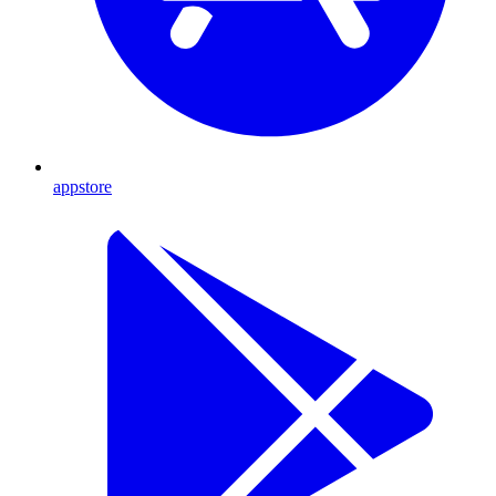
appstore