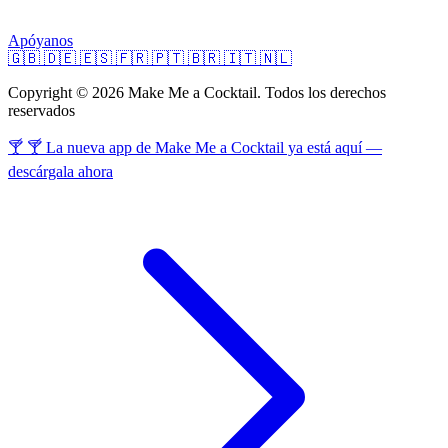
Apóyanos
🇬🇧
🇩🇪
🇪🇸
🇫🇷
🇵🇹
🇧🇷
🇮🇹
🇳🇱
Copyright © 2026 Make Me a Cocktail. Todos los derechos
reservados
🍸 🍸 La nueva app de Make Me a Cocktail ya está aquí —
descárgala ahora