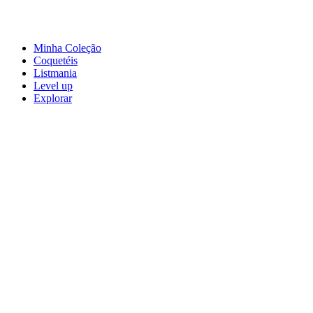
Minha Coleção
Coquetéis
Listmania
Level up
Explorar