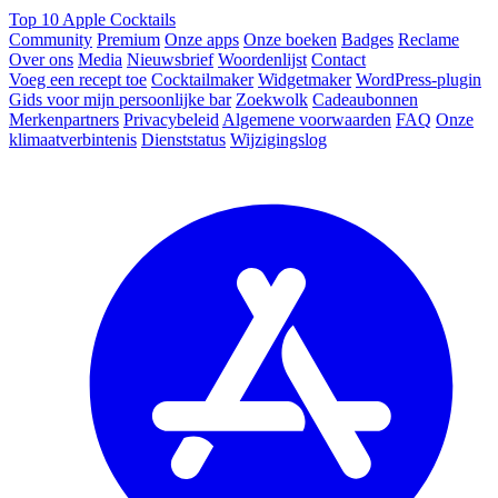
Top 10 Apple Cocktails
Community
Premium
Onze apps
Onze boeken
Badges
Reclame
Over ons
Media
Nieuwsbrief
Woordenlijst
Contact
Voeg een recept toe
Cocktailmaker
Widgetmaker
WordPress-plugin
Gids voor mijn persoonlijke bar
Zoekwolk
Cadeaubonnen
Merkenpartners
Privacybeleid
Algemene voorwaarden
FAQ
Onze
klimaatverbintenis
Dienststatus
Wijzigingslog