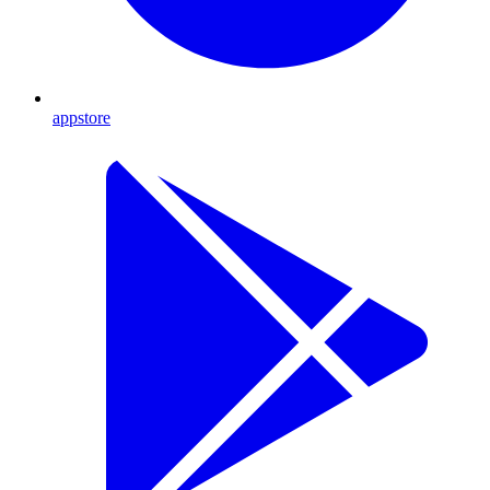
appstore