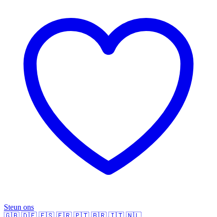
Steun ons
🇬🇧
🇩🇪
🇪🇸
🇫🇷
🇵🇹
🇧🇷
🇮🇹
🇳🇱