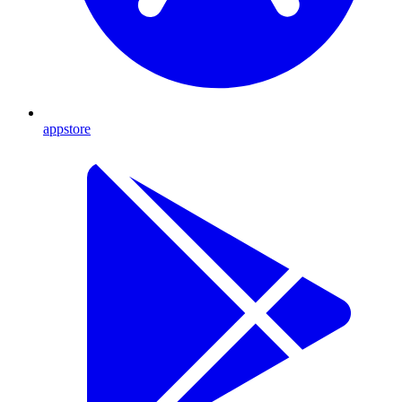
appstore