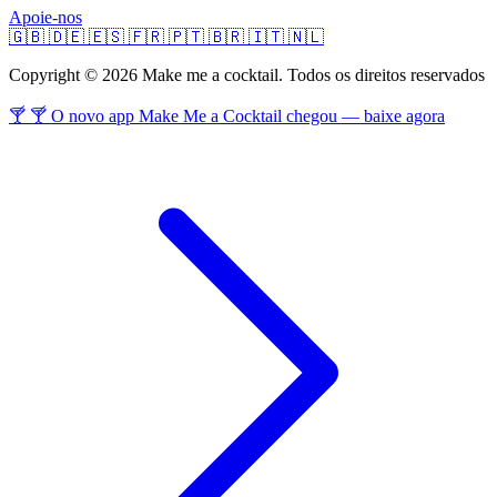
Apoie-nos
🇬🇧
🇩🇪
🇪🇸
🇫🇷
🇵🇹
🇧🇷
🇮🇹
🇳🇱
Copyright © 2026 Make me a cocktail. Todos os direitos reservados
🍸 🍸 O novo app Make Me a Cocktail chegou — baixe agora