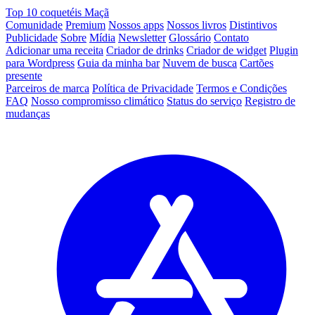
Top 10 coquetéis Maçã
Comunidade
Premium
Nossos apps
Nossos livros
Distintivos
Publicidade
Sobre
Mídia
Newsletter
Glossário
Contato
Adicionar uma receita
Criador de drinks
Criador de widget
Plugin
para Wordpress
Guia da minha bar
Nuvem de busca
Cartões
presente
Parceiros de marca
Política de Privacidade
Termos e Condições
FAQ
Nosso compromisso climático
Status do serviço
Registro de
mudanças