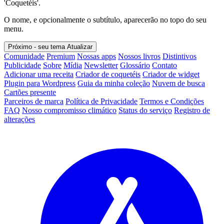
'Coquetéis'.
O nome, e opcionalmente o subtítulo, aparecerão no topo do seu
menu.
Próximo - seu tema
Atualizar
Comunidade
Premium
Nossas apps
Nossos livros
Distintivos
Publicidade
Sobre
Mídia
Newsletter
Glossário
Contato
Adicionar uma receita
Criador de coquetéis
Criador de widget
Plugin para Wordpress
Guia da minha coleção
Nuvem de busca
Cartões presente
Parceiros de marca
Política de Privacidade
Termos e Condições
FAQ
Nosso compromisso climático
Status do serviço
Registro de
alterações