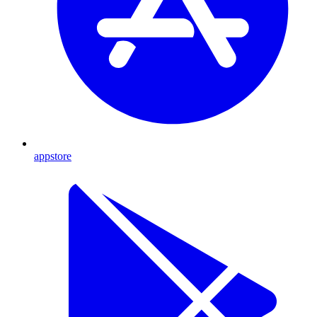
appstore