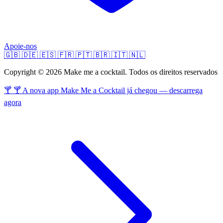
Apoie-nos
🇬🇧
🇩🇪
🇪🇸
🇫🇷
🇵🇹
🇧🇷
🇮🇹
🇳🇱
Copyright © 2026 Make me a cocktail. Todos os direitos reservados
🍸 🍸 A nova app Make Me a Cocktail já chegou — descarrega
agora