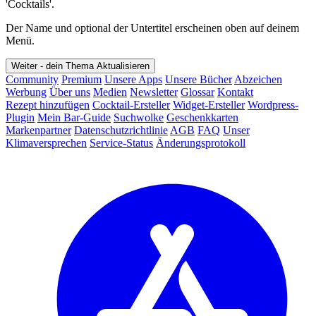
'Cocktails'.
Der Name und optional der Untertitel erscheinen oben auf deinem
Menü.
Weiter - dein Thema
Aktualisieren
Community
Premium
Unsere Apps
Unsere Bücher
Abzeichen
Werbung
Über uns
Medien
Newsletter
Glossar
Kontakt
Rezept hinzufügen
Cocktail-Ersteller
Widget-Ersteller
Wordpress-
Plugin
Mein Bar-Guide
Suchwolke
Geschenkkarten
Markenpartner
Datenschutzrichtlinie
AGB
FAQ
Unser
Klimaversprechen
Service-Status
Änderungsprotokoll