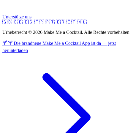
Unterstütze uns
🇬🇧
🇩🇪
🇪🇸
🇫🇷
🇵🇹
🇧🇷
🇮🇹
🇳🇱
Urheberrecht © 2026 Make Me a Cocktail. Alle Rechte vorbehalten
🍸 🍸 Die brandneue Make Me a Cocktail App ist da — jetzt
herunterladen