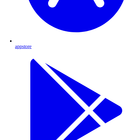
appstore