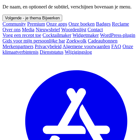
De naam, en optioneel de subtitel, verschijnen bovenaan je menu.
Volgende - je thema
Bijwerken
Community
Premium
Onze apps
Onze boeken
Badges
Reclame
Over ons
Media
Nieuwsbrief
Woordenlijst
Contact
Voeg een recept toe
Cocktailmaker
Widgetmaker
WordPress-plugin
Gids voor mijn persoonlijke bar
Zoekwolk
Cadeaubonnen
Merkenpartners
Privacybeleid
Algemene voorwaarden
FAQ
Onze
klimaatverbintenis
Dienststatus
Wijzigingslog