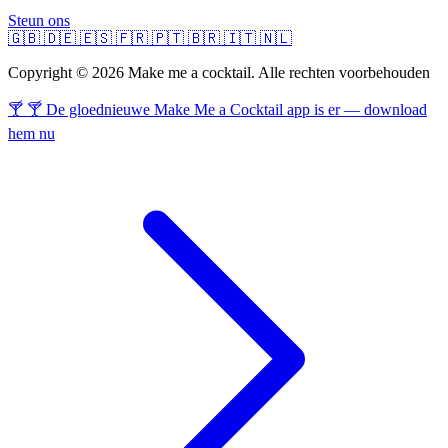
Steun ons
🇬🇧
🇩🇪
🇪🇸
🇫🇷
🇵🇹
🇧🇷
🇮🇹
🇳🇱
Copyright © 2026 Make me a cocktail. Alle rechten voorbehouden
🍸 🍸 De gloednieuwe Make Me a Cocktail app is er — download
hem nu