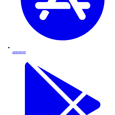
appstore