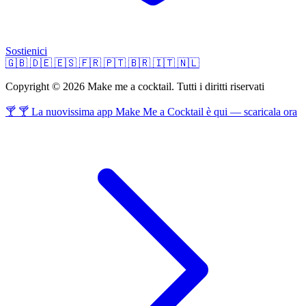
Sostienici
🇬🇧
🇩🇪
🇪🇸
🇫🇷
🇵🇹
🇧🇷
🇮🇹
🇳🇱
Copyright © 2026 Make me a cocktail. Tutti i diritti riservati
🍸 🍸 La nuovissima app Make Me a Cocktail è qui — scaricala ora