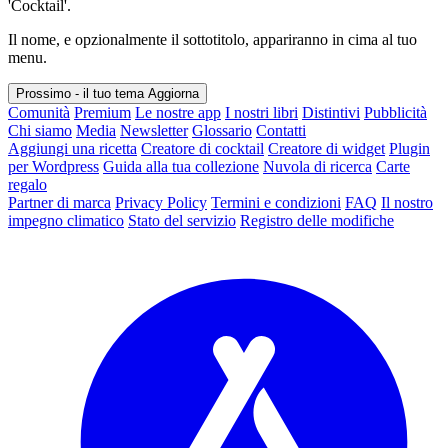
'Cocktail'.
Il nome, e opzionalmente il sottotitolo, appariranno in cima al tuo
menu.
Prossimo - il tuo tema
Aggiorna
Comunità
Premium
Le nostre app
I nostri libri
Distintivi
Pubblicità
Chi siamo
Media
Newsletter
Glossario
Contatti
Aggiungi una ricetta
Creatore di cocktail
Creatore di widget
Plugin
per Wordpress
Guida alla tua collezione
Nuvola di ricerca
Carte
regalo
Partner di marca
Privacy Policy
Termini e condizioni
FAQ
Il nostro
impegno climatico
Stato del servizio
Registro delle modifiche