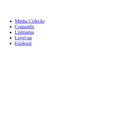
Minha Coleção
Coquetéis
Listmania
Level up
Explorar