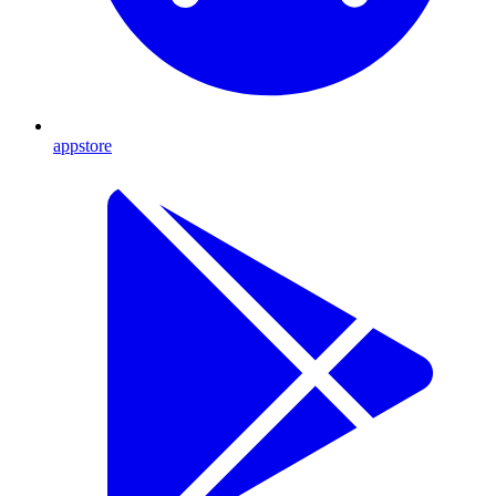
appstore