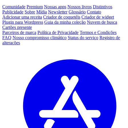
Comunidade
Premium
Nossas apps
Nossos livros
Distintivos
Publicidade
Sobre
Mídia
Newsletter
Glossário
Contato
Adicionar uma receita
Criador de coquetéis
Criador de widget
Plugin para Wordpress
Guia da minha coleção
Nuvem de busca
Cartões presente
Parceiros de marca
Política de Privacidade
Termos e Condições
FAQ
Nosso compromisso climático
Status do serviço
Registro de
alterações