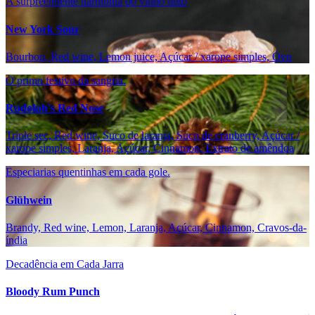
A surpreendente harmonia do vinho tinto
New York Sour
Bourbon, Red wine, Lemon juice, Açúcar / xarope simples, Ovo
O primo festivo da sangria.
Rudolph's Red Nose
Triple sec, Red wine, Suco de laranja, Suco de cranberry, Açúcar /
xarope simples, Laranja, Açúcar, Cinnamon, Extrato de amêndoa
Especiarias quentinhas em cada gole.
Glühwein
Brandy, Red wine, Lemon, Laranja, Açúcar, Cinnamon, Cravos-da-
índia
Decadência em Cada Jarra
Bloody Rum Punch