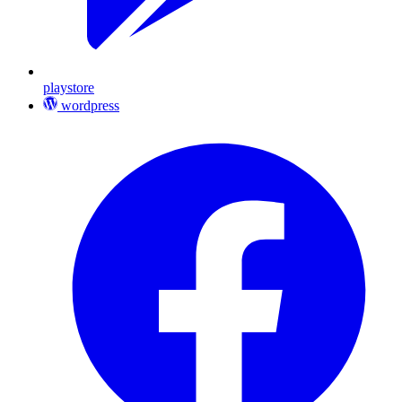
playstore
wordpress