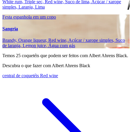
White rum, Triple sec, Red wine, Suco de lima, Açúcar / xarope
simples, Laranja, Lima
Festa espanhola em um copo
Sangria
Brandy, Orange liqueur, Red wine, Açúcar / xarope simples, Suco
de laranja, Lemon juice, Água com gás
Temos
25
coquetéis que podem ser feitos com Albert Ahrens Black.
Descubra o que fazer com Albert Ahrens Black
central de coquetéis Red wine