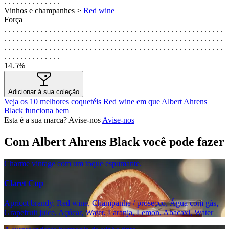
. . . . . . . . . . . . . .
Vinhos e champanhes >
Red wine
Força
. . . . . . . . . . . . . . . . . . . . . . . . . . . . . . . . . . . . . . . . . . . . . . . . . . . . . .
. . . . . . . . . . . . . . . . . . . . . . . . . . . . . . . . . . . . . . . . . . . . . . . . . . . . . .
. . . . . . . . . . . . . . . . . . . . . . . . . . . . . . . . . . . . . . . . . . . . . . . . . . . . . .
. . . . . . . . . . . . . .
14.5%
Adicionar à sua coleção
Veja os 10 melhores coquetéis Red wine em que Albert Ahrens
Black funciona bem
Esta é a sua marca? Avise-nos
Avise-nos
Com Albert Ahrens Black você pode fazer
Charme vintage com um toque espumante.
Claret Cup
Apricot brandy, Red wine, Champanhe / prosecco, Água com gás,
Grapefruit juice, Açúcar, Water, Laranja, Lemon, Abacaxi, Water