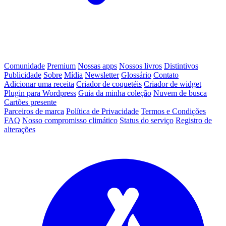
Comunidade
Premium
Nossas apps
Nossos livros
Distintivos
Publicidade
Sobre
Mídia
Newsletter
Glossário
Contato
Adicionar uma receita
Criador de coquetéis
Criador de widget
Plugin para Wordpress
Guia da minha coleção
Nuvem de busca
Cartões presente
Parceiros de marca
Política de Privacidade
Termos e Condições
FAQ
Nosso compromisso climático
Status do serviço
Registro de
alterações