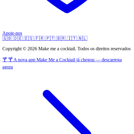
Apoie-nos
🇬🇧
🇩🇪
🇪🇸
🇫🇷
🇵🇹
🇧🇷
🇮🇹
🇳🇱
Copyright © 2026 Make me a cocktail. Todos os direitos reservados
🍸 🍸 A nova app Make Me a Cocktail já chegou — descarrega
agora