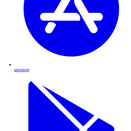
appstore