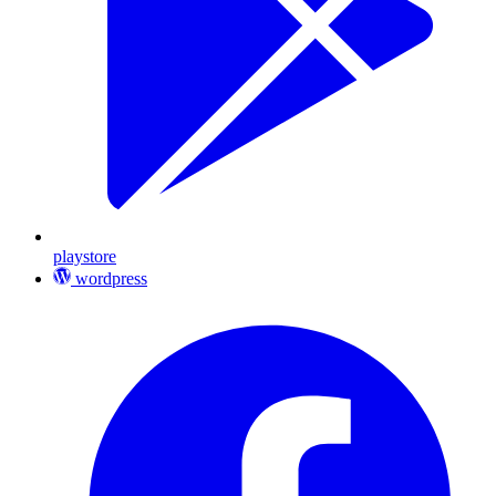
playstore
wordpress