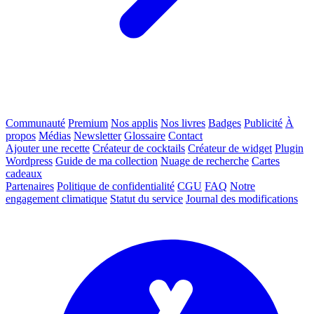
Communauté
Premium
Nos applis
Nos livres
Badges
Publicité
À
propos
Médias
Newsletter
Glossaire
Contact
Ajouter une recette
Créateur de cocktails
Créateur de widget
Plugin
Wordpress
Guide de ma collection
Nuage de recherche
Cartes
cadeaux
Partenaires
Politique de confidentialité
CGU
FAQ
Notre
engagement climatique
Statut du service
Journal des modifications