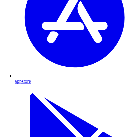
appstore