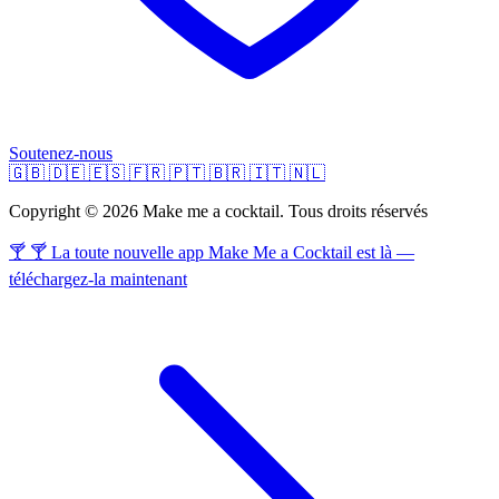
Soutenez-nous
🇬🇧
🇩🇪
🇪🇸
🇫🇷
🇵🇹
🇧🇷
🇮🇹
🇳🇱
Copyright © 2026 Make me a cocktail. Tous droits réservés
🍸 🍸 La toute nouvelle app Make Me a Cocktail est là —
téléchargez-la maintenant