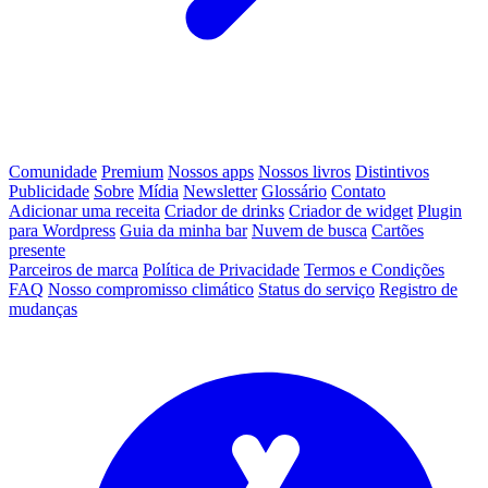
Comunidade
Premium
Nossos apps
Nossos livros
Distintivos
Publicidade
Sobre
Mídia
Newsletter
Glossário
Contato
Adicionar uma receita
Criador de drinks
Criador de widget
Plugin
para Wordpress
Guia da minha bar
Nuvem de busca
Cartões
presente
Parceiros de marca
Política de Privacidade
Termos e Condições
FAQ
Nosso compromisso climático
Status do serviço
Registro de
mudanças