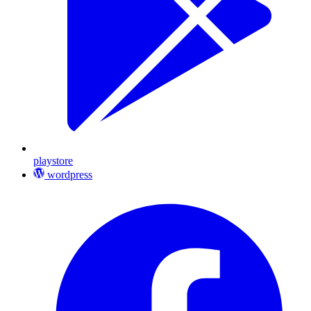
playstore
wordpress