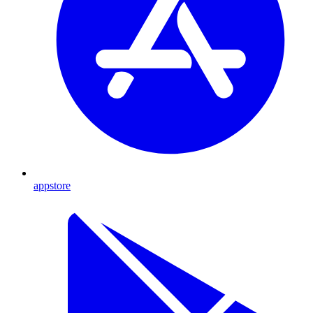
appstore