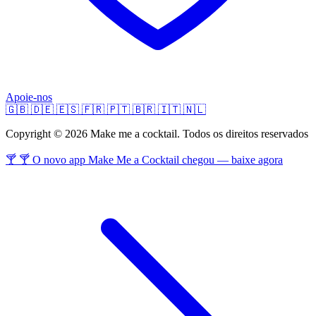
Apoie-nos
🇬🇧
🇩🇪
🇪🇸
🇫🇷
🇵🇹
🇧🇷
🇮🇹
🇳🇱
Copyright © 2026 Make me a cocktail. Todos os direitos reservados
🍸 🍸 O novo app Make Me a Cocktail chegou — baixe agora