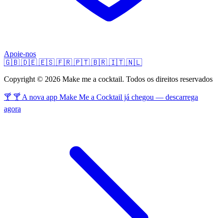
Apoie-nos
🇬🇧
🇩🇪
🇪🇸
🇫🇷
🇵🇹
🇧🇷
🇮🇹
🇳🇱
Copyright © 2026 Make me a cocktail. Todos os direitos reservados
🍸 🍸 A nova app Make Me a Cocktail já chegou — descarrega
agora