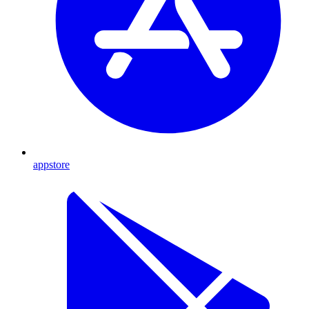
appstore