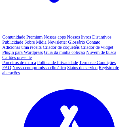
Comunidade
Premium
Nossas apps
Nossos livros
Distintivos
Publicidade
Sobre
Mídia
Newsletter
Glossário
Contato
Adicionar uma receita
Criador de coquetéis
Criador de widget
Plugin para Wordpress
Guia da minha coleção
Nuvem de busca
Cartões presente
Parceiros de marca
Política de Privacidade
Termos e Condições
FAQ
Nosso compromisso climático
Status do serviço
Registro de
alterações