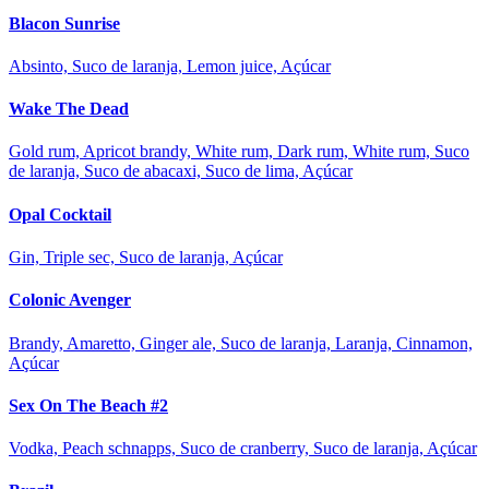
Blacon Sunrise
Absinto, Suco de laranja, Lemon juice, Açúcar
Wake The Dead
Gold rum, Apricot brandy, White rum, Dark rum, White rum, Suco
de laranja, Suco de abacaxi, Suco de lima, Açúcar
Opal Cocktail
Gin, Triple sec, Suco de laranja, Açúcar
Colonic Avenger
Brandy, Amaretto, Ginger ale, Suco de laranja, Laranja, Cinnamon,
Açúcar
Sex On The Beach #2
Vodka, Peach schnapps, Suco de cranberry, Suco de laranja, Açúcar