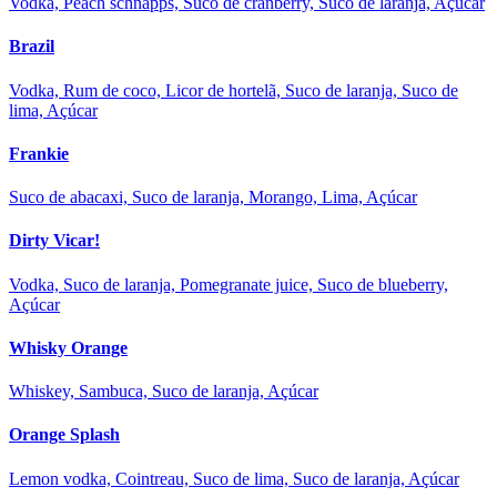
Vodka, Peach schnapps, Suco de cranberry, Suco de laranja, Açúcar
Brazil
Vodka, Rum de coco, Licor de hortelã, Suco de laranja, Suco de
lima, Açúcar
Frankie
Suco de abacaxi, Suco de laranja, Morango, Lima, Açúcar
Dirty Vicar!
Vodka, Suco de laranja, Pomegranate juice, Suco de blueberry,
Açúcar
Whisky Orange
Whiskey, Sambuca, Suco de laranja, Açúcar
Orange Splash
Lemon vodka, Cointreau, Suco de lima, Suco de laranja, Açúcar