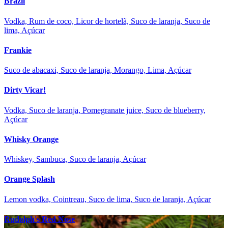
Brazil
Vodka, Rum de coco, Licor de hortelã, Suco de laranja, Suco de
lima, Açúcar
Frankie
Suco de abacaxi, Suco de laranja, Morango, Lima, Açúcar
Dirty Vicar!
Vodka, Suco de laranja, Pomegranate juice, Suco de blueberry,
Açúcar
Whisky Orange
Whiskey, Sambuca, Suco de laranja, Açúcar
Orange Splash
Lemon vodka, Cointreau, Suco de lima, Suco de laranja, Açúcar
Rudolph's Red Nose