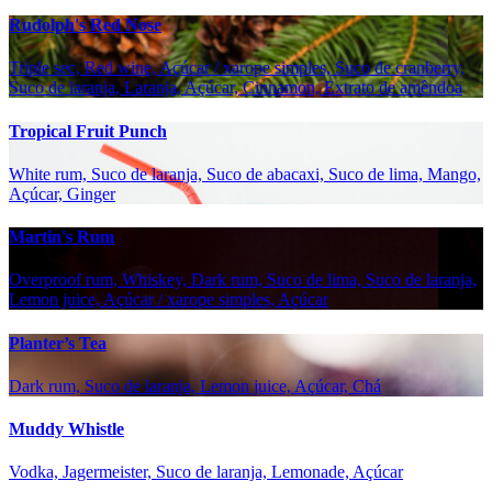
Rudolph's Red Nose
Triple sec, Red wine, Açúcar / xarope simples, Suco de cranberry,
Suco de laranja, Laranja, Açúcar, Cinnamon, Extrato de amêndoa
Tropical Fruit Punch
White rum, Suco de laranja, Suco de abacaxi, Suco de lima, Mango,
Açúcar, Ginger
Martin's Rum
Overproof rum, Whiskey, Dark rum, Suco de lima, Suco de laranja,
Lemon juice, Açúcar / xarope simples, Açúcar
Planter’s Tea
Dark rum, Suco de laranja, Lemon juice, Açúcar, Chá
Muddy Whistle
Vodka, Jagermeister, Suco de laranja, Lemonade, Açúcar