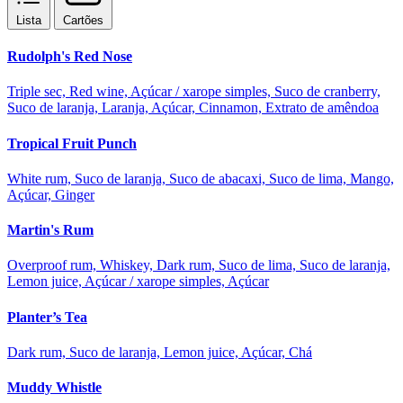
Lista
Cartões
Rudolph's Red Nose
Triple sec, Red wine, Açúcar / xarope simples, Suco de cranberry,
Suco de laranja, Laranja, Açúcar, Cinnamon, Extrato de amêndoa
Tropical Fruit Punch
White rum, Suco de laranja, Suco de abacaxi, Suco de lima, Mango,
Açúcar, Ginger
Martin's Rum
Overproof rum, Whiskey, Dark rum, Suco de lima, Suco de laranja,
Lemon juice, Açúcar / xarope simples, Açúcar
Planter’s Tea
Dark rum, Suco de laranja, Lemon juice, Açúcar, Chá
Muddy Whistle