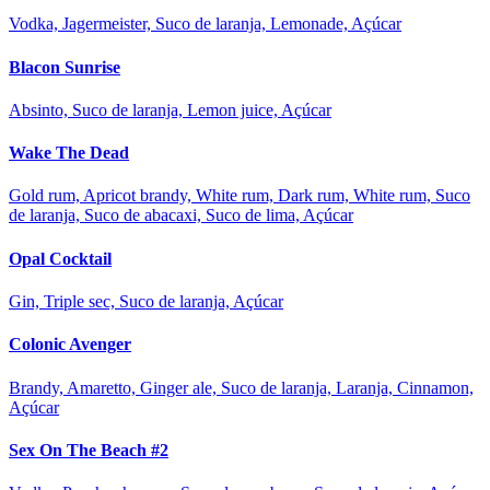
Vodka, Jagermeister, Suco de laranja, Lemonade, Açúcar
Blacon Sunrise
Absinto, Suco de laranja, Lemon juice, Açúcar
Wake The Dead
Gold rum, Apricot brandy, White rum, Dark rum, White rum, Suco
de laranja, Suco de abacaxi, Suco de lima, Açúcar
Opal Cocktail
Gin, Triple sec, Suco de laranja, Açúcar
Colonic Avenger
Brandy, Amaretto, Ginger ale, Suco de laranja, Laranja, Cinnamon,
Açúcar
Sex On The Beach #2