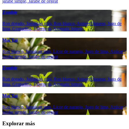
jarabe simple, Jarabe de orgeat
Zombie
Ron dorado, Jamaican rum, Ron blanco, Aniseed liqueur, Jugo de
lima, Granadina, Falernum, Aromatic bitters
Mai Tai
Ron blanco, Jamaican rum, Licor de naranja, Jugo de lima, Azúcar /
jarabe simple, Jarabe de orgeat
Zombie
Ron dorado, Jamaican rum, Ron blanco, Aniseed liqueur, Jugo de
lima, Granadina, Falernum, Aromatic bitters
Mai Tai
Ron blanco, Jamaican rum, Licor de naranja, Jugo de lima, Azúcar /
jarabe simple, Jarabe de orgeat
Explorar más