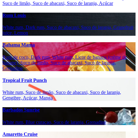
Suco de limão, Suco de abacaxi, Suco de laranja, Açúcar
Rum Louis
White rum, Dark rum, Suco de abacaxi, Suco de laranja, Grapefruit
juice, Lemon
Bahama Mama
Rum de coco, Dark rum, White rum, Licor de banana (crème de
banane), Suco de limão, Suco de abacaxi, Suco de laranja,
Grenadine
Tropical Fruit Punch
White rum, Suco de limão, Suco de abacaxi, Suco de laranja,
Gengibre, Açúcar, Manga
Barbados Sunrise
White rum, Blue curaçao, Suco de laranja, Grenadine
Amaretto Cruise