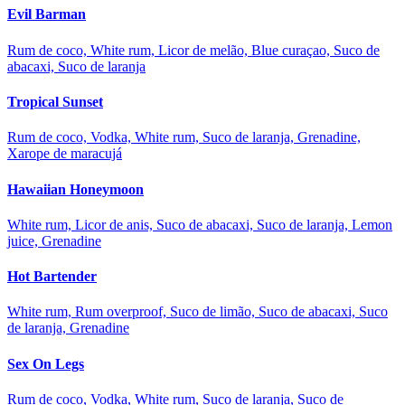
Evil Barman
Rum de coco, White rum, Licor de melão, Blue curaçao, Suco de
abacaxi, Suco de laranja
Tropical Sunset
Rum de coco, Vodka, White rum, Suco de laranja, Grenadine,
Xarope de maracujá
Hawaiian Honeymoon
White rum, Licor de anis, Suco de abacaxi, Suco de laranja, Lemon
juice, Grenadine
Hot Bartender
White rum, Rum overproof, Suco de limão, Suco de abacaxi, Suco
de laranja, Grenadine
Sex On Legs
Rum de coco, Vodka, White rum, Suco de laranja, Suco de