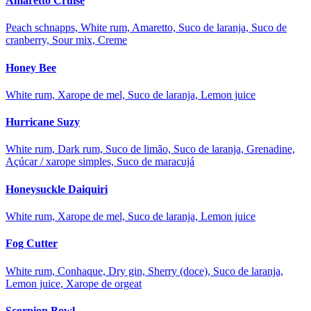
Amaretto Cruise
Peach schnapps, White rum, Amaretto, Suco de laranja, Suco de
cranberry, Sour mix, Creme
Honey Bee
White rum, Xarope de mel, Suco de laranja, Lemon juice
Hurricane Suzy
White rum, Dark rum, Suco de limão, Suco de laranja, Grenadine,
Açúcar / xarope simples, Suco de maracujá
Honeysuckle Daiquiri
White rum, Xarope de mel, Suco de laranja, Lemon juice
Fog Cutter
White rum, Conhaque, Dry gin, Sherry (doce), Suco de laranja,
Lemon juice, Xarope de orgeat
Scorpion Bowl