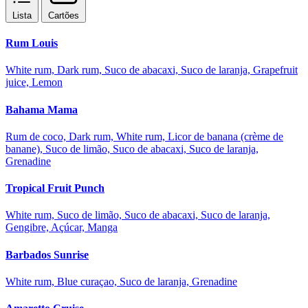
Lista
Cartões
Rum Louis
White rum, Dark rum, Suco de abacaxi, Suco de laranja, Grapefruit
juice, Lemon
Bahama Mama
Rum de coco, Dark rum, White rum, Licor de banana (crème de
banane), Suco de limão, Suco de abacaxi, Suco de laranja,
Grenadine
Tropical Fruit Punch
White rum, Suco de limão, Suco de abacaxi, Suco de laranja,
Gengibre, Açúcar, Manga
Barbados Sunrise
White rum, Blue curaçao, Suco de laranja, Grenadine