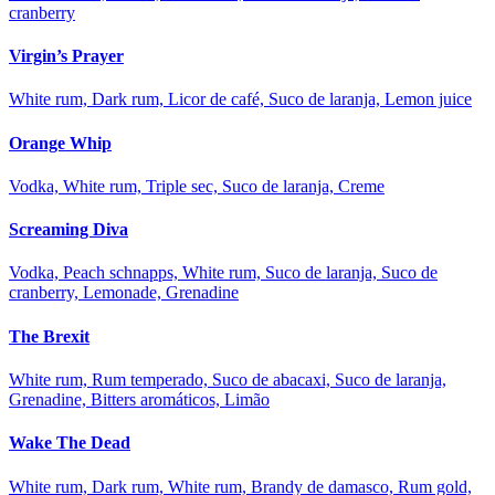
cranberry
Virgin’s Prayer
White rum, Dark rum, Licor de café, Suco de laranja, Lemon juice
Orange Whip
Vodka, White rum, Triple sec, Suco de laranja, Creme
Screaming Diva
Vodka, Peach schnapps, White rum, Suco de laranja, Suco de
cranberry, Lemonade, Grenadine
The Brexit
White rum, Rum temperado, Suco de abacaxi, Suco de laranja,
Grenadine, Bitters aromáticos, Limão
Wake The Dead
White rum, Dark rum, White rum, Brandy de damasco, Rum gold,