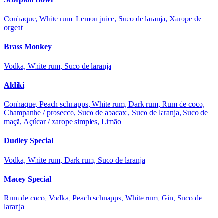
Conhaque, White rum, Lemon juice, Suco de laranja, Xarope de
orgeat
Brass Monkey
Vodka, White rum, Suco de laranja
Aldiki
Conhaque, Peach schnapps, White rum, Dark rum, Rum de coco,
Champanhe / prosecco, Suco de abacaxi, Suco de laranja, Suco de
maçã, Açúcar / xarope simples, Limão
Dudley Special
Vodka, White rum, Dark rum, Suco de laranja
Macey Special
Rum de coco, Vodka, Peach schnapps, White rum, Gin, Suco de
laranja