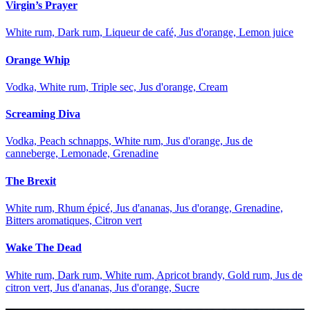
Virgin’s Prayer
White rum, Dark rum, Liqueur de café, Jus d'orange, Lemon juice
Orange Whip
Vodka, White rum, Triple sec, Jus d'orange, Cream
Screaming Diva
Vodka, Peach schnapps, White rum, Jus d'orange, Jus de
canneberge, Lemonade, Grenadine
The Brexit
White rum, Rhum épicé, Jus d'ananas, Jus d'orange, Grenadine,
Bitters aromatiques, Citron vert
Wake The Dead
White rum, Dark rum, White rum, Apricot brandy, Gold rum, Jus de
citron vert, Jus d'ananas, Jus d'orange, Sucre