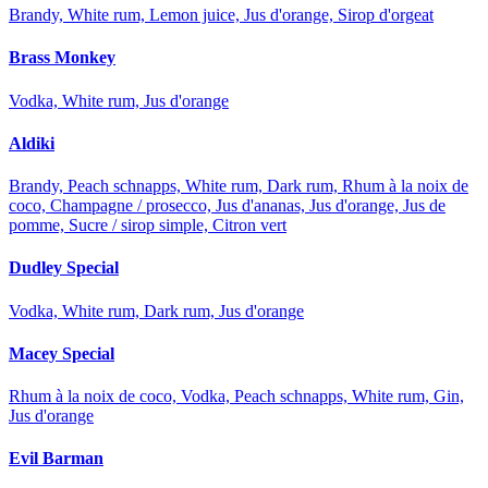
Brandy, White rum, Lemon juice, Jus d'orange, Sirop d'orgeat
Brass Monkey
Vodka, White rum, Jus d'orange
Aldiki
Brandy, Peach schnapps, White rum, Dark rum, Rhum à la noix de
coco, Champagne / prosecco, Jus d'ananas, Jus d'orange, Jus de
pomme, Sucre / sirop simple, Citron vert
Dudley Special
Vodka, White rum, Dark rum, Jus d'orange
Macey Special
Rhum à la noix de coco, Vodka, Peach schnapps, White rum, Gin,
Jus d'orange
Evil Barman