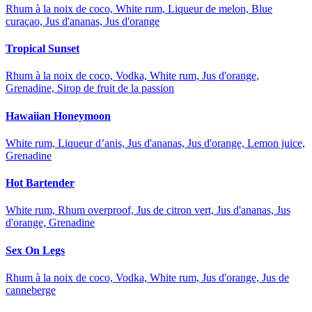
Rhum à la noix de coco, White rum, Liqueur de melon, Blue
curaçao, Jus d'ananas, Jus d'orange
Tropical Sunset
Rhum à la noix de coco, Vodka, White rum, Jus d'orange,
Grenadine, Sirop de fruit de la passion
Hawaiian Honeymoon
White rum, Liqueur d’anis, Jus d'ananas, Jus d'orange, Lemon juice,
Grenadine
Hot Bartender
White rum, Rhum overproof, Jus de citron vert, Jus d'ananas, Jus
d'orange, Grenadine
Sex On Legs
Rhum à la noix de coco, Vodka, White rum, Jus d'orange, Jus de
canneberge