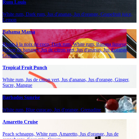
Rum Louis
White rum, Dark rum, Jus d'ananas, Jus d'orange, Grapefruit juice,
Lemon
Bahama Mama
Rhum à la noix de coco, Dark rum, White rum, Banana liqueur
(crème de banane), Jus de citron vert, Jus d'ananas, Jus d'orange,
Grenadine
Tropical Fruit Punch
White rum, Jus de citron vert, Jus d'ananas, Jus d'orange, Ginger,
Sucre, Mangue
Barbados Sunrise
White rum, Blue curaçao, Jus d'orange, Grenadine
Amaretto Cruise
Peach schnapps, White rum, Amaretto, Jus d'orange, Jus de