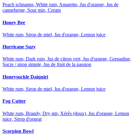
Peach schnapps, White rum, Amaretto, Jus d'orange, Jus de
canneberge, Sour mix, Cream
Honey Bee
White rum, Sirop de miel, Jus d'orange, Lemon juice
Hurricane Suzy
White rum, Dark rum, Jus de citron vert, Jus d'orange, Grenadine,
Sucre / sirop simple, Jus de fruit de la passion
Honeysuckle Daiquiri
White rum, Sirop de miel, Jus d'orange, Lemon juice
Fog Cutter
White rum, Brandy, Dry gin, Xérès (doux), Jus d'orange, Lemon
juice, Sirop d'orgeat
Scorpion Bowl