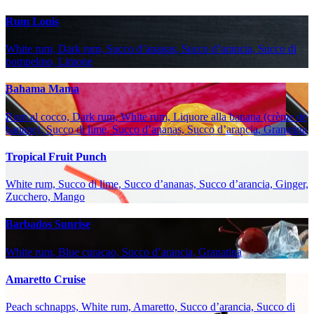
Rum Louis
White rum, Dark rum, Succo d’ananas, Succo d’arancia, Succo di
pompelmo, Limone
Bahama Mama
Rum al cocco, Dark rum, White rum, Liquore alla banana (crème de
banane), Succo di lime, Succo d’ananas, Succo d’arancia, Granatina
Tropical Fruit Punch
White rum, Succo di lime, Succo d’ananas, Succo d’arancia, Ginger,
Zucchero, Mango
Barbados Sunrise
White rum, Blue curaçao, Succo d’arancia, Granatina
Amaretto Cruise
Peach schnapps, White rum, Amaretto, Succo d’arancia, Succo di