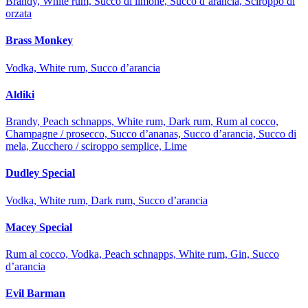
Brandy, White rum, Succo di limone, Succo d’arancia, Sciroppo di
orzata
Brass Monkey
Vodka, White rum, Succo d’arancia
Aldiki
Brandy, Peach schnapps, White rum, Dark rum, Rum al cocco,
Champagne / prosecco, Succo d’ananas, Succo d’arancia, Succo di
mela, Zucchero / sciroppo semplice, Lime
Dudley Special
Vodka, White rum, Dark rum, Succo d’arancia
Macey Special
Rum al cocco, Vodka, Peach schnapps, White rum, Gin, Succo
d’arancia
Evil Barman