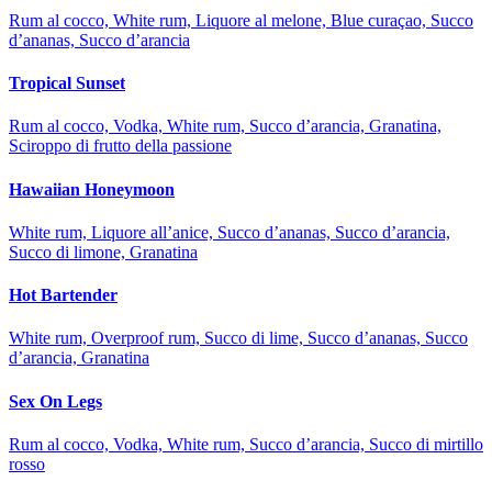
Rum al cocco, White rum, Liquore al melone, Blue curaçao, Succo
d’ananas, Succo d’arancia
Tropical Sunset
Rum al cocco, Vodka, White rum, Succo d’arancia, Granatina,
Sciroppo di frutto della passione
Hawaiian Honeymoon
White rum, Liquore all’anice, Succo d’ananas, Succo d’arancia,
Succo di limone, Granatina
Hot Bartender
White rum, Overproof rum, Succo di lime, Succo d’ananas, Succo
d’arancia, Granatina
Sex On Legs
Rum al cocco, Vodka, White rum, Succo d’arancia, Succo di mirtillo
rosso