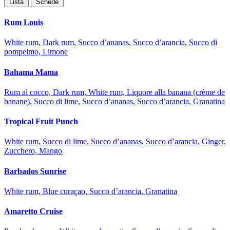
Lista
Schede
Rum Louis
White rum, Dark rum, Succo d’ananas, Succo d’arancia, Succo di
pompelmo, Limone
Bahama Mama
Rum al cocco, Dark rum, White rum, Liquore alla banana (crème de
banane), Succo di lime, Succo d’ananas, Succo d’arancia, Granatina
Tropical Fruit Punch
White rum, Succo di lime, Succo d’ananas, Succo d’arancia, Ginger,
Zucchero, Mango
Barbados Sunrise
White rum, Blue curaçao, Succo d’arancia, Granatina
Amaretto Cruise