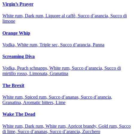
Virgin’s Prayer
White rum, Dark rum, Liquore al caffè, Succo d’arancia, Succo di
limone
Orange Whip
Vodka, White rum, Triple sec, Succo d’arancia, Panna
Screaming Diva
Vodka, Peach schnapps, White rum, Succo d’arancia, Succo di
mirtillo rosso, Limonata, Granatina
The Brexit
White rum, Spiced rum, Succo d’ananas, Succo d’arancia,
Granatina, Aromatic bitters, Lime
Wake The Dead
White rum, Dark rum, White rum, Apricot brandy, Gold rum, Succo
di lime, Succo d’ananas, Succo d’arancia, Zucchero