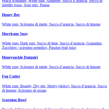
Peach schnapps, White rum, Amaretto, Succo d’arancia, Succo di
mirtillo rosso, Sour mix, Panna
Honey Bee
White rum, Sciroppo di miele, Succo d’arancia, Succo di limone
Hurricane Suzy
White rum, Dark rum, Succo di lime, Succo d’arancia, Granatina,
Zucchero / sciroppo semplice, Passion fruit juice
Honeysuckle Daiquiri
White rum, Sciroppo di miele, Succo d’arancia, Succo di limone
Fog Cutter
White rum, Brandy, Dry gin, Sherry (dolce), Succo d’arancia, Succo
di limone, Sciroppo di orzata
Scorpion Bowl