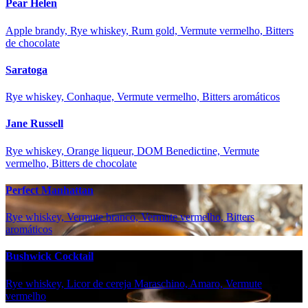
Pear Helen
Apple brandy, Rye whiskey, Rum gold, Vermute vermelho, Bitters
de chocolate
Saratoga
Rye whiskey, Conhaque, Vermute vermelho, Bitters aromáticos
Jane Russell
Rye whiskey, Orange liqueur, DOM Benedictine, Vermute
vermelho, Bitters de chocolate
Perfect Manhattan
Rye whiskey, Vermute branco, Vermute vermelho, Bitters
aromáticos
Bushwick Cocktail
Rye whiskey, Licor de cereja Maraschino, Amaro, Vermute
vermelho