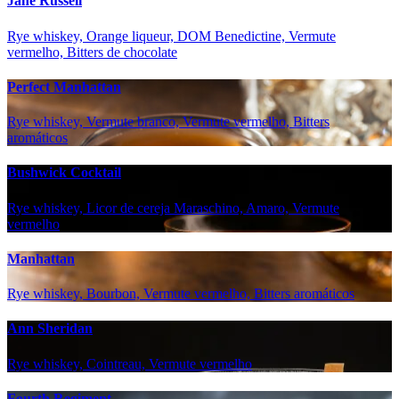
Jane Russell
Rye whiskey, Orange liqueur, DOM Benedictine, Vermute
vermelho, Bitters de chocolate
Perfect Manhattan
Rye whiskey, Vermute branco, Vermute vermelho, Bitters
aromáticos
Bushwick Cocktail
Rye whiskey, Licor de cereja Maraschino, Amaro, Vermute
vermelho
Manhattan
Rye whiskey, Bourbon, Vermute vermelho, Bitters aromáticos
Ann Sheridan
Rye whiskey, Cointreau, Vermute vermelho
Fourth Regiment