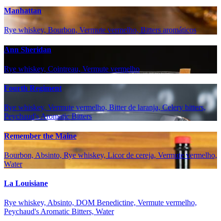
Manhattan
Rye whiskey, Bourbon, Vermute vermelho, Bitters aromáticos
Ann Sheridan
Rye whiskey, Cointreau, Vermute vermelho
Fourth Regiment
Rye whiskey, Vermute vermelho, Bitter de laranja, Celery bitters,
Peychaud's Aromatic Bitters
Remember the Maine
Bourbon, Absinto, Rye whiskey, Licor de cereja, Vermute vermelho,
Water
La Louisiane
Rye whiskey, Absinto, DOM Benedictine, Vermute vermelho,
Peychaud's Aromatic Bitters, Water