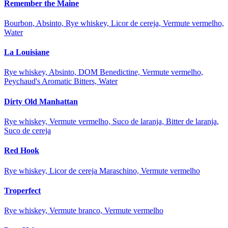
Remember the Maine
Bourbon, Absinto, Rye whiskey, Licor de cereja, Vermute vermelho,
Water
La Louisiane
Rye whiskey, Absinto, DOM Benedictine, Vermute vermelho,
Peychaud's Aromatic Bitters, Water
Dirty Old Manhattan
Rye whiskey, Vermute vermelho, Suco de laranja, Bitter de laranja,
Suco de cereja
Red Hook
Rye whiskey, Licor de cereja Maraschino, Vermute vermelho
Troperfect
Rye whiskey, Vermute branco, Vermute vermelho