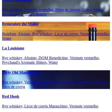
Rye whiskey, Vermute vermelho, Bitter de laranja, Celery bitters,
Peychaud's Aromatic Bitters
Remember the Maine
Bourbon, Absinto, Rye whiskey, Licor de cereja, Vermute vermelho,
Water
La Louisiane
Rye whiskey, Absinto, DOM Benedictine, Vermute vermelho,
Peychaud's Aromatic Bitters, Water
Dirty Old Manhattan
Rye whiskey, Vermute vermelho, Suco de laranja, Bitter de laranja,
Suco de cereja
Red Hook
Rye whiskey, Licor de cereja Maraschino, Vermute vermelho