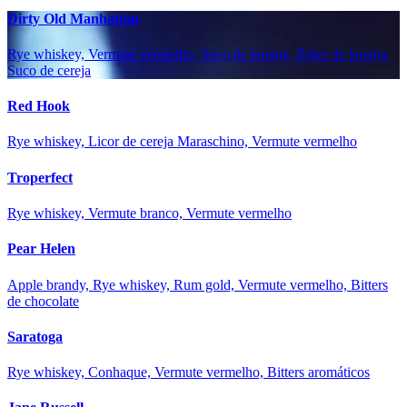
Dirty Old Manhattan
Rye whiskey, Vermute vermelho, Suco de laranja, Bitter de laranja,
Suco de cereja
Red Hook
Rye whiskey, Licor de cereja Maraschino, Vermute vermelho
Troperfect
Rye whiskey, Vermute branco, Vermute vermelho
Pear Helen
Apple brandy, Rye whiskey, Rum gold, Vermute vermelho, Bitters
de chocolate
Saratoga
Rye whiskey, Conhaque, Vermute vermelho, Bitters aromáticos