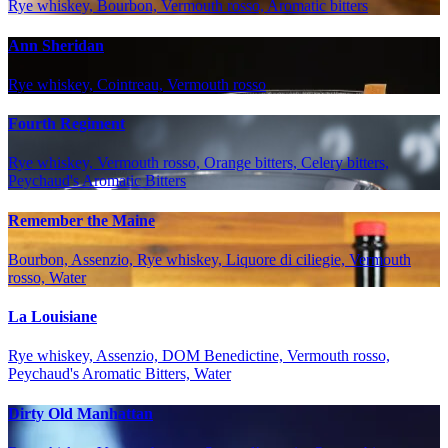
Rye whiskey, Bourbon, Vermouth rosso, Aromatic bitters
Ann Sheridan
Rye whiskey, Cointreau, Vermouth rosso
Fourth Regiment
Rye whiskey, Vermouth rosso, Orange bitters, Celery bitters,
Peychaud's Aromatic Bitters
Remember the Maine
Bourbon, Assenzio, Rye whiskey, Liquore di ciliegie, Vermouth
rosso, Water
La Louisiane
Rye whiskey, Assenzio, DOM Benedictine, Vermouth rosso,
Peychaud's Aromatic Bitters, Water
Dirty Old Manhattan