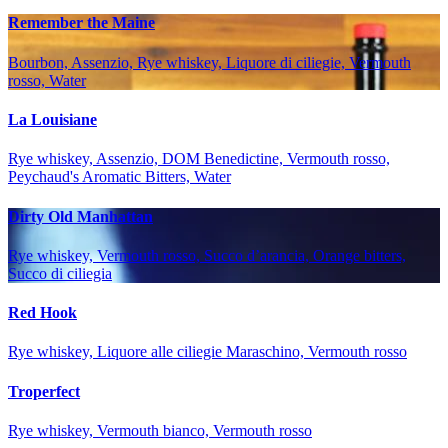
Remember the Maine
Bourbon, Assenzio, Rye whiskey, Liquore di ciliegie, Vermouth
rosso, Water
La Louisiane
Rye whiskey, Assenzio, DOM Benedictine, Vermouth rosso,
Peychaud's Aromatic Bitters, Water
Dirty Old Manhattan
Rye whiskey, Vermouth rosso, Succo d’arancia, Orange bitters,
Succo di ciliegia
Red Hook
Rye whiskey, Liquore alle ciliegie Maraschino, Vermouth rosso
Troperfect
Rye whiskey, Vermouth bianco, Vermouth rosso