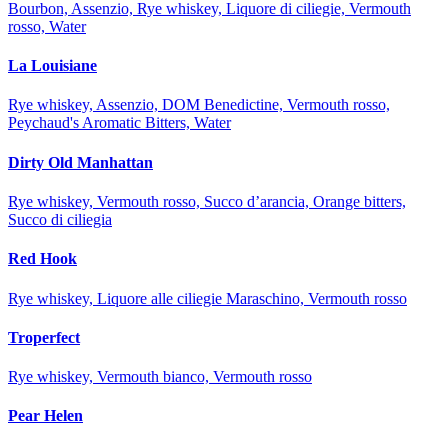
Bourbon, Assenzio, Rye whiskey, Liquore di ciliegie, Vermouth
rosso, Water
La Louisiane
Rye whiskey, Assenzio, DOM Benedictine, Vermouth rosso,
Peychaud's Aromatic Bitters, Water
Dirty Old Manhattan
Rye whiskey, Vermouth rosso, Succo d’arancia, Orange bitters,
Succo di ciliegia
Red Hook
Rye whiskey, Liquore alle ciliegie Maraschino, Vermouth rosso
Troperfect
Rye whiskey, Vermouth bianco, Vermouth rosso
Pear Helen