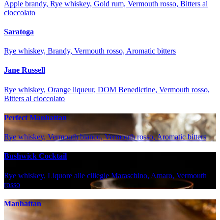
Apple brandy, Rye whiskey, Gold rum, Vermouth rosso, Bitters al
cioccolato
Saratoga
Rye whiskey, Brandy, Vermouth rosso, Aromatic bitters
Jane Russell
Rye whiskey, Orange liqueur, DOM Benedictine, Vermouth rosso,
Bitters al cioccolato
Perfect Manhattan
Rye whiskey, Vermouth bianco, Vermouth rosso, Aromatic bitters
Bushwick Cocktail
Rye whiskey, Liquore alle ciliegie Maraschino, Amaro, Vermouth
rosso
Manhattan