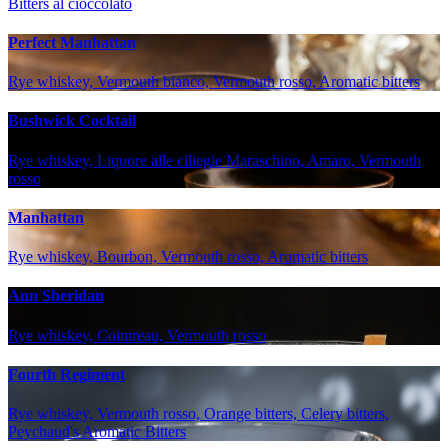
Bitters al cioccolato
Perfect Manhattan
Rye whiskey, Vermouth bianco, Vermouth rosso, Aromatic bitters
Bushwick Cocktail
Rye whiskey, Liquore alle ciliegie Maraschino, Amaro, Vermouth
rosso
Manhattan
Rye whiskey, Bourbon, Vermouth rosso, Aromatic bitters
Ann Sheridan
Rye whiskey, Cointreau, Vermouth rosso
Fourth Regiment
Rye whiskey, Vermouth rosso, Orange bitters, Celery bitters,
Peychaud's Aromatic Bitters