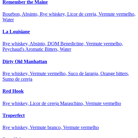
Remember the Maine
Bourbon, Absinto, Rye whiskey, Licor de cereja, Vermute vermelho,
Water
La Louisiane
Rye whiskey, Absinto, DOM Benedictine, Vermute vermelho,
Peychaud's Aromatic Bitters, Water
Dirty Old Manhattan
Rye whiskey, Vermute vermelho, Suco de laranja, Orange bitters,
Sumo de cereja
Red Hook
Rye whiskey, Licor de cereja Maraschino, Vermute vermelho
Troperfect
Rye whiskey, Vermute branco, Vermute vermelho