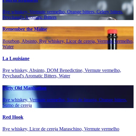
Rye whiskey, Vermute vermelho, Orange bitters, Celery bitters,
Peychaud's Aromatic Bitters
Remember the Maine
Bourbon, Absinto, Rye whiskey, Licor de cereja, Vermute vermelho,
Water
La Louisiane
Rye whiskey, Absinto, DOM Benedictine, Vermute vermelho,
Peychaud's Aromatic Bitters, Water
Dirty Old Manhattan
Rye whiskey, Vermute vermelho, Suco de laranja, Orange bitters,
Sumo de cereja
Red Hook
Rye whiskey, Licor de cereja Maraschino, Vermute vermelho