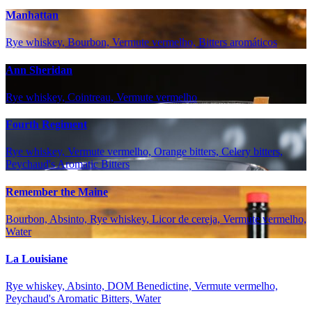
Manhattan
Rye whiskey, Bourbon, Vermute vermelho, Bitters aromáticos
Ann Sheridan
Rye whiskey, Cointreau, Vermute vermelho
Fourth Regiment
Rye whiskey, Vermute vermelho, Orange bitters, Celery bitters,
Peychaud's Aromatic Bitters
Remember the Maine
Bourbon, Absinto, Rye whiskey, Licor de cereja, Vermute vermelho,
Water
La Louisiane
Rye whiskey, Absinto, DOM Benedictine, Vermute vermelho,
Peychaud's Aromatic Bitters, Water