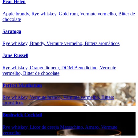
Pear Helen
Apple brandy, Rye whiskey, Gold rum, Vermute vermelho, Bitter de
chocolate
Saratoga
Rye whiskey, Brandy, Vermute vermelho, Bitters aromáticos
Jane Russell
Rye whiskey, Orange liqueur, DOM Benedictine, Vermute
vermelho, Bitter de chocolate
Perfect Manhattan
Rye whiskey, Vermute branco, Vermute vermelho, Bitters
aromáticos
Bushwick Cocktail
Rye whiskey, Licor de cereja Maraschino, Amaro, Vermute
vermelho