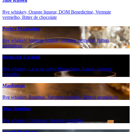
Jane Russell
Rye whiskey, Orange liqueur, DOM Benedictine, Vermute
vermelho, Bitter de chocolate
Perfect Manhattan
Rye whiskey, Vermute branco, Vermute vermelho, Bitters
aromáticos
Bushwick Cocktail
Rye whiskey, Licor de cereja Maraschino, Amaro, Vermute
vermelho
Manhattan
Rye whiskey, Bourbon, Vermute vermelho, Bitters aromáticos
Ann Sheridan
Rye whiskey, Cointreau, Vermute vermelho
Fourth Regiment