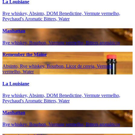
La Louisiane
Rye whiskey, Absinto, DOM Benedictine, Vermute vermelho,
Peychaud's Aromatic Bitters, Water
Manhattan
Rye whiskey, Bourbon, Vermute vermelho, Bitters aromáticos
Remember the Maine
Absinto, Rye whiskey, Bourbon, Licor de cereja, Vermute
vermelho, Water
La Louisiane
Rye whiskey, Absinto, DOM Benedictine, Vermute vermelho,
Peychaud's Aromatic Bitters, Water
Manhattan
Rye whiskey, Bourbon, Vermute vermelho, Bitters aromáticos