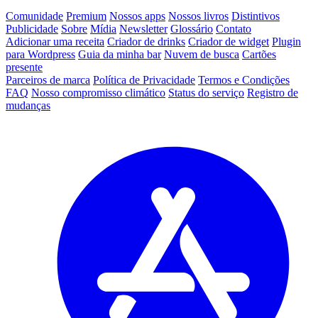
Comunidade
Premium
Nossos apps
Nossos livros
Distintivos
Publicidade
Sobre
Mídia
Newsletter
Glossário
Contato
Adicionar uma receita
Criador de drinks
Criador de widget
Plugin
para Wordpress
Guia da minha bar
Nuvem de busca
Cartões
presente
Parceiros de marca
Política de Privacidade
Termos e Condições
FAQ
Nosso compromisso climático
Status do serviço
Registro de
mudanças