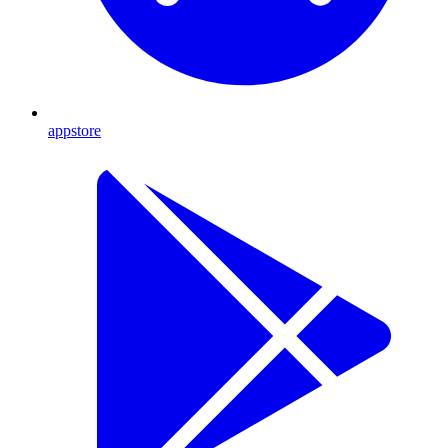
appstore