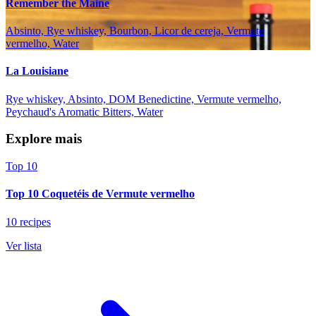
Remember the Maine
Absinto, Rye whiskey, Bourbon, Licor de cereja, Vermute
vermelho, Water
La Louisiane
Rye whiskey, Absinto, DOM Benedictine, Vermute vermelho,
Peychaud's Aromatic Bitters, Water
Explore mais
Top 10
Top 10 Coquetéis de Vermute vermelho
10 recipes
Ver lista