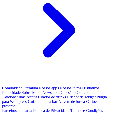
Comunidade
Premium
Nossos apps
Nossos livros
Distintivos
Publicidade
Sobre
Mídia
Newsletter
Glossário
Contato
Adicionar uma receita
Criador de drinks
Criador de widget
Plugin
para Wordpress
Guia da minha bar
Nuvem de busca
Cartões
presente
Parceiros de marca
Política de Privacidade
Termos e Condições