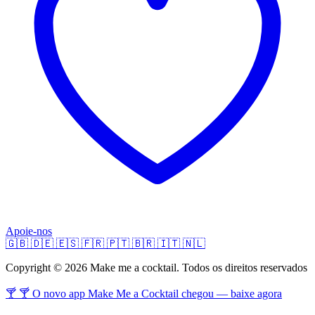
Apoie-nos
🇬🇧
🇩🇪
🇪🇸
🇫🇷
🇵🇹
🇧🇷
🇮🇹
🇳🇱
Copyright © 2026 Make me a cocktail. Todos os direitos reservados
🍸 🍸 O novo app Make Me a Cocktail chegou — baixe agora