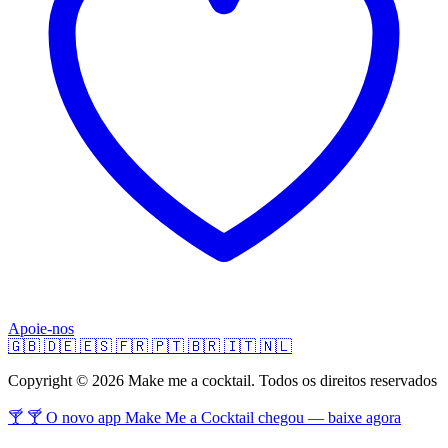
Apoie-nos
🇬🇧
🇩🇪
🇪🇸
🇫🇷
🇵🇹
🇧🇷
🇮🇹
🇳🇱
Copyright © 2026 Make me a cocktail. Todos os direitos reservados
🍸 🍸 O novo app Make Me a Cocktail chegou — baixe agora