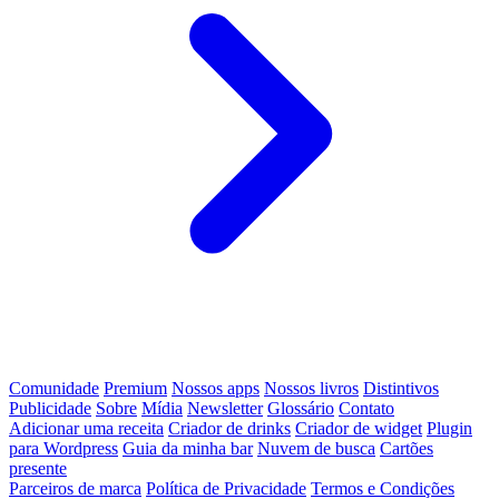
Comunidade
Premium
Nossos apps
Nossos livros
Distintivos
Publicidade
Sobre
Mídia
Newsletter
Glossário
Contato
Adicionar uma receita
Criador de drinks
Criador de widget
Plugin
para Wordpress
Guia da minha bar
Nuvem de busca
Cartões
presente
Parceiros de marca
Política de Privacidade
Termos e Condições