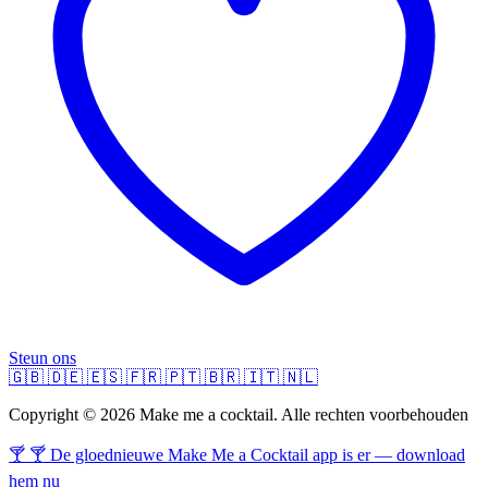
Steun ons
🇬🇧
🇩🇪
🇪🇸
🇫🇷
🇵🇹
🇧🇷
🇮🇹
🇳🇱
Copyright © 2026 Make me a cocktail. Alle rechten voorbehouden
🍸 🍸 De gloednieuwe Make Me a Cocktail app is er — download
hem nu