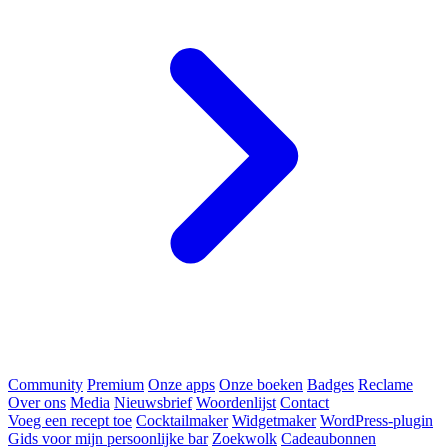
Community
Premium
Onze apps
Onze boeken
Badges
Reclame
Over ons
Media
Nieuwsbrief
Woordenlijst
Contact
Voeg een recept toe
Cocktailmaker
Widgetmaker
WordPress-plugin
Gids voor mijn persoonlijke bar
Zoekwolk
Cadeaubonnen