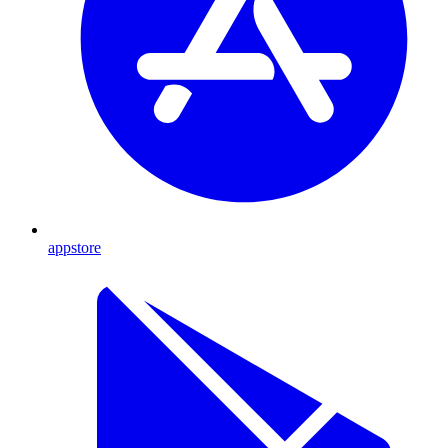
appstore