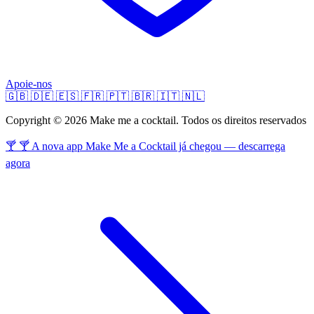
Apoie-nos
🇬🇧
🇩🇪
🇪🇸
🇫🇷
🇵🇹
🇧🇷
🇮🇹
🇳🇱
Copyright © 2026 Make me a cocktail. Todos os direitos reservados
🍸 🍸 A nova app Make Me a Cocktail já chegou — descarrega
agora