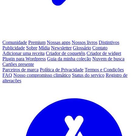
Comunidade
Premium
Nossas apps
Nossos livros
Distintivos
Publicidade
Sobre
Mídia
Newsletter
Glossário
Contato
Adicionar uma receita
Criador de coquetéis
Criador de widget
Plugin para Wordpress
Guia da minha coleção
Nuvem de busca
Cartões presente
Parceiros de marca
Política de Privacidade
Termos e Condições
FAQ
Nosso compromisso climático
Status do serviço
Registro de
alterações