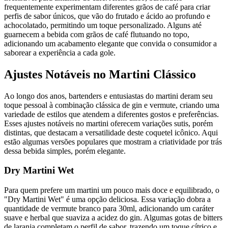
frequentemente experimentam diferentes grãos de café para criar
perfis de sabor únicos, que vão do frutado e ácido ao profundo e
achocolatado, permitindo um toque personalizado. Alguns até
guarnecem a bebida com grãos de café flutuando no topo,
adicionando um acabamento elegante que convida o consumidor a
saborear a experiência a cada gole.
Ajustes Notáveis no Martini Clássico
Ao longo dos anos, bartenders e entusiastas do martini deram seu
toque pessoal à combinação clássica de gin e vermute, criando uma
variedade de estilos que atendem a diferentes gostos e preferências.
Esses ajustes notáveis no martini oferecem variações sutis, porém
distintas, que destacam a versatilidade deste coquetel icônico. Aqui
estão algumas versões populares que mostram a criatividade por trás
dessa bebida simples, porém elegante.
Dry Martini Wet
Para quem prefere um martini um pouco mais doce e equilibrado, o
"Dry Martini Wet" é uma opção deliciosa. Essa variação dobra a
quantidade de vermute branco para 30ml, adicionando um caráter
suave e herbal que suaviza a acidez do gin. Algumas gotas de bitters
de laranja completam o perfil de sabor, trazendo um toque cítrico e