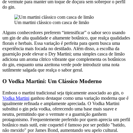
de vermute para manter um toque de doçura sem sobrepor o perfil
do gin.
Um martini clássico com casca de limão
Alguns conhecedores preferem “intensificar” o sabor seco usando
um gin de alta qualidade e altamente botânico, que realça qualidades
florais e herbais. Essa variação é perfeita para quem busca uma
experiência mais focada no destilado. Além disso, a escolha da
guarnição pode elevar o Dry Martini; uma simples casca de limão
adiciona um aroma cítrico vibrante que complementa os botânicos
do gin, enquanto uma azeitona verde pode introduzir uma nota
sutilmente salgada que realça o sabor geral.
O Vodka Martini: Um Clássico Moderno
Embora o martini tradicional seja tipicamente associado ao gin, o
Vodka Martini
ganhou destaque como uma variação moderna que é
igualmente refinada e amplamente apreciada. O Vodka Martini
substitui o gin pela vodka, oferecendo uma base mais suave e
neutra, permitindo que o vermute e a guarnição ganhem
protagonismo. Frequentemente preferido por quem aprecia um perfil
botânico mais sutil, este coquetel é famoso por ser pedido "batido,
não mexido" por James Bond, aumentando seu apelo cultural.