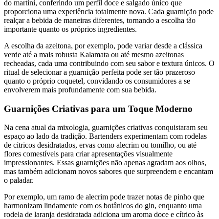
do martini, conferindo um perfil doce e salgado único que
proporciona uma experiência totalmente nova. Cada guarnição pode
realçar a bebida de maneiras diferentes, tornando a escolha tão
importante quanto os próprios ingredientes.
A escolha da azeitona, por exemplo, pode variar desde a clássica
verde até a mais robusta Kalamata ou até mesmo azeitonas
recheadas, cada uma contribuindo com seu sabor e textura únicos. O
ritual de selecionar a guarnição perfeita pode ser tão prazeroso
quanto o próprio coquetel, convidando os consumidores a se
envolverem mais profundamente com sua bebida.
Guarnições Criativas para um Toque Moderno
Na cena atual da mixologia, guarnições criativas conquistaram seu
espaço ao lado da tradição. Bartenders experimentam com rodelas
de cítricos desidratados, ervas como alecrim ou tomilho, ou até
flores comestíveis para criar apresentações visualmente
impressionantes. Essas guarnições não apenas agradam aos olhos,
mas também adicionam novos sabores que surpreendem e encantam
o paladar.
Por exemplo, um ramo de alecrim pode trazer notas de pinho que
harmonizam lindamente com os botânicos do gin, enquanto uma
rodela de laranja desidratada adiciona um aroma doce e cítrico às