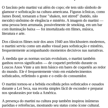
O fascínio pelo martini vai além do copo; ele tem sido símbolo de
glamour e sofisticação na cultura americana. Figuras icônicas, como
James Bond, tornaram a frase "shaken, not stirred" (batido, não
mexido) sinônimo de elegância e mistério. A imagem do martini —
uma pessoa bem arrumada, possivelmente de smoking, em um bar
com iluminação baixa — foi imortalizada em filmes, música,
literatura e arte.
Dos clássicos filmes noir dos anos 1940 aos blockbusters modernos,
o martini serviu como um atalho visual para sofisticação e mistério,
frequentemente acompanhando momentos decisivos nas narrativas.
À medida que as normas sociais evoluíram, o martini também
ganhou novos significados — de coquetel preferido durante os
Loucos Anos Vinte a um item básico em bares de coquetéis ao redor
do mundo. Ele é frequentemente visto em estabelecimentos
sofisticados, refletindo o gosto e o estilo do consumidor.
O martini tornou-se a bebida escolhida pelos sofisticados e ousados
durante a Lei Seca, sua receita simples fácil de esconder e preparar
nos speakeasies por toda a América.
A presença do martini na cultura pop também inspirou inúmeras
paródias e referências, mostrando seu status como ícone cultural.