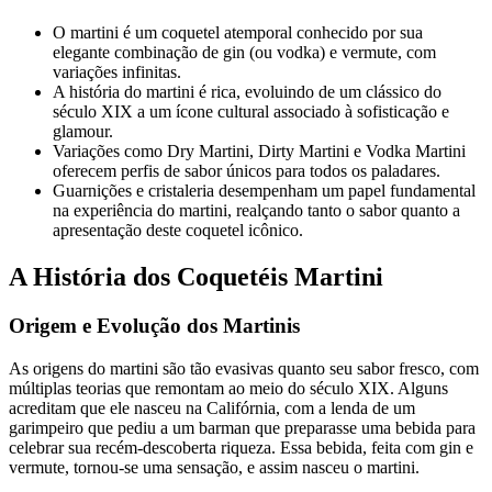
O martini é um coquetel atemporal conhecido por sua
elegante combinação de gin (ou vodka) e vermute, com
variações infinitas.
A história do martini é rica, evoluindo de um clássico do
século XIX a um ícone cultural associado à sofisticação e
glamour.
Variações como Dry Martini, Dirty Martini e Vodka Martini
oferecem perfis de sabor únicos para todos os paladares.
Guarnições e cristaleria desempenham um papel fundamental
na experiência do martini, realçando tanto o sabor quanto a
apresentação deste coquetel icônico.
A História dos Coquetéis Martini
Origem e Evolução dos Martinis
As origens do martini são tão evasivas quanto seu sabor fresco, com
múltiplas teorias que remontam ao meio do século XIX. Alguns
acreditam que ele nasceu na Califórnia, com a lenda de um
garimpeiro que pediu a um barman que preparasse uma bebida para
celebrar sua recém-descoberta riqueza. Essa bebida, feita com gin e
vermute, tornou-se uma sensação, e assim nasceu o martini.