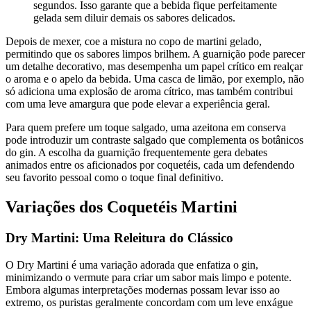
segundos. Isso garante que a bebida fique perfeitamente
gelada sem diluir demais os sabores delicados.
Depois de mexer, coe a mistura no copo de martini gelado,
permitindo que os sabores limpos brilhem. A guarnição pode parecer
um detalhe decorativo, mas desempenha um papel crítico em realçar
o aroma e o apelo da bebida. Uma casca de limão, por exemplo, não
só adiciona uma explosão de aroma cítrico, mas também contribui
com uma leve amargura que pode elevar a experiência geral.
Para quem prefere um toque salgado, uma azeitona em conserva
pode introduzir um contraste salgado que complementa os botânicos
do gin. A escolha da guarnição frequentemente gera debates
animados entre os aficionados por coquetéis, cada um defendendo
seu favorito pessoal como o toque final definitivo.
Variações dos Coquetéis Martini
Dry Martini: Uma Releitura do Clássico
O Dry Martini é uma variação adorada que enfatiza o gin,
minimizando o vermute para criar um sabor mais limpo e potente.
Embora algumas interpretações modernas possam levar isso ao
extremo, os puristas geralmente concordam com um leve enxágue