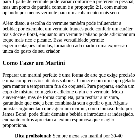
para 1 parte de vermute pode variar conforme a preferência pessoal,
mas um ponto de partida comum é a proporção 2:1, com muitos
optando por menos vermute para um acabamento mais seco.
Além disso, a escolha do vermute também pode influenciar a
bebida; por exemplo, um vermute francês pode conferir um caráter
mais doce e floral, enquanto um vermute italiano pode adicionar um
toque mais rico e picante. Essa versatilidade permite
experimentações infinitas, tornando cada martini uma expressão
única do gosto de seu criador.
Como Fazer um Martini
Preparar um martini perfeito é uma forma de arte que exige precisão
e uma compreensão sutil dos sabores. Comece com um copo gelado
para manter a temperatura fria do coquetel. Para preparar, encha um
copo de mistura com gelo e adicione o gin e o vermute. Mexa
suavemente, mas de forma completa, para resfriar a mistura,
garantindo que esteja bem combinada sem agredir o gin. Alguns
puristas argumentam que agitar um martini, como famoso feito por
James Bond, pode diluir demais a bebida e introduzir ar indesejado,
enquanto outros apreciam a textura espumosa que o agito
proporciona.
Dica profissional:
Sempre mexa seu martini por 30-40