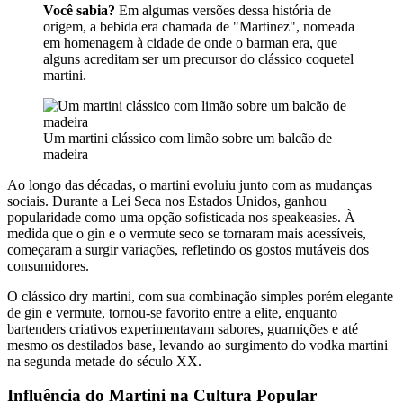
Você sabia?
Em algumas versões dessa história de
origem, a bebida era chamada de "Martinez", nomeada
em homenagem à cidade de onde o barman era, que
alguns acreditam ser um precursor do clássico coquetel
martini.
Um martini clássico com limão sobre um balcão de
madeira
Ao longo das décadas, o martini evoluiu junto com as mudanças
sociais. Durante a Lei Seca nos Estados Unidos, ganhou
popularidade como uma opção sofisticada nos speakeasies. À
medida que o gin e o vermute seco se tornaram mais acessíveis,
começaram a surgir variações, refletindo os gostos mutáveis dos
consumidores.
O clássico dry martini, com sua combinação simples porém elegante
de gin e vermute, tornou-se favorito entre a elite, enquanto
bartenders criativos experimentavam sabores, guarnições e até
mesmo os destilados base, levando ao surgimento do vodka martini
na segunda metade do século XX.
Influência do Martini na Cultura Popular