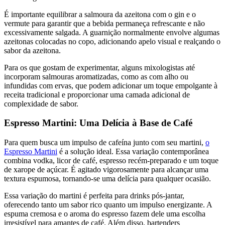
É importante equilibrar a salmoura da azeitona com o gin e o
vermute para garantir que a bebida permaneça refrescante e não
excessivamente salgada. A guarnição normalmente envolve algumas
azeitonas colocadas no copo, adicionando apelo visual e realçando o
sabor da azeitona.
Para os que gostam de experimentar, alguns mixologistas até
incorporam salmouras aromatizadas, como as com alho ou
infundidas com ervas, que podem adicionar um toque empolgante à
receita tradicional e proporcionar uma camada adicional de
complexidade de sabor.
Espresso Martini: Uma Delícia à Base de Café
Para quem busca um impulso de cafeína junto com seu martini,
o
Espresso Martini
é a solução ideal. Essa variação contemporânea
combina vodka, licor de café, espresso recém-preparado e um toque
de xarope de açúcar. É agitado vigorosamente para alcançar uma
textura espumosa, tornando-se uma delícia para qualquer ocasião.
Essa variação do martini é perfeita para drinks pós-jantar,
oferecendo tanto um sabor rico quanto um impulso energizante. A
espuma cremosa e o aroma do espresso fazem dele uma escolha
irresistível para amantes de café. Além disso, bartenders