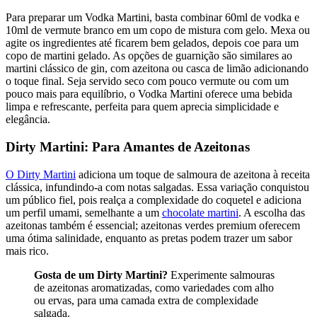
Para preparar um Vodka Martini, basta combinar 60ml de vodka e
10ml de vermute branco em um copo de mistura com gelo. Mexa ou
agite os ingredientes até ficarem bem gelados, depois coe para um
copo de martini gelado. As opções de guarnição são similares ao
martini clássico de gin, com azeitona ou casca de limão adicionando
o toque final. Seja servido seco com pouco vermute ou com um
pouco mais para equilíbrio, o Vodka Martini oferece uma bebida
limpa e refrescante, perfeita para quem aprecia simplicidade e
elegância.
Dirty Martini: Para Amantes de Azeitonas
O Dirty Martini
adiciona um toque de salmoura de azeitona à receita
clássica, infundindo-a com notas salgadas. Essa variação conquistou
um público fiel, pois realça a complexidade do coquetel e adiciona
um perfil umami, semelhante a um
chocolate martini
. A escolha das
azeitonas também é essencial; azeitonas verdes premium oferecem
uma ótima salinidade, enquanto as pretas podem trazer um sabor
mais rico.
Gosta de um Dirty Martini?
Experimente salmouras
de azeitonas aromatizadas, como variedades com alho
ou ervas, para uma camada extra de complexidade
salgada.