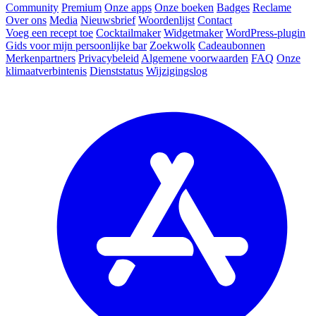
Community
Premium
Onze apps
Onze boeken
Badges
Reclame
Over ons
Media
Nieuwsbrief
Woordenlijst
Contact
Voeg een recept toe
Cocktailmaker
Widgetmaker
WordPress-plugin
Gids voor mijn persoonlijke bar
Zoekwolk
Cadeaubonnen
Merkenpartners
Privacybeleid
Algemene voorwaarden
FAQ
Onze
klimaatverbintenis
Dienststatus
Wijzigingslog