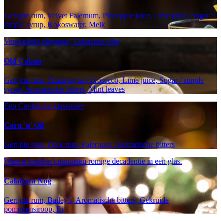
Gerijpte rum, Velvet Falernum, Pineapple juice, Lime juice, Sugar /
simple syrup, Kokoswater, Melk
Verouderde elegantie, Cubaanse vibe
Old Cuban
Gerijpte rum, Champagne / prosecco, Lime juice, Sugar / simple
syrup, Aromatische bitters, Mint leaves
Een Caribische klassieker
Corn 'n' Oil
Gerijpte rum, Dark rum, Falernum, Aromatische bitters
Warme kruiden ontmoeten romige decadentie in een glas.
Calabaza Nog
Gerijpte rum, Bailey's, Aromatische bitters, Gekruide
pompoensiroop, Ei