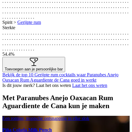
. . . . . . . . . . . . . . . . . . . . . . . . . . . . . . . . . . . . . . . . . . . . . . . . . . . . . .
. . . . . . . . . . . . . . . . . . . . . . . . . . . . . . . . . . . . . . . . . . . . . . . . . . . . . .
. . . . . . . . . . . . . . . . . . . . . . . . . . . . . . . . . . . . . . . . . . . . . . . . . . . . . .
. . . . . . . . . . . . . .
Spirit >
Gerijpte rum
Sterkte
. . . . . . . . . . . . . . . . . . . . . . . . . . . . . . . . . . . . . . . . . . . . . . . . . . . . . .
. . . . . . . . . . . . . . . . . . . . . . . . . . . . . . . . . . . . . . . . . . . . . . . . . . . . . .
. . . . . . . . . . . . . . . . . . . . . . . . . . . . . . . . . . . . . . . . . . . . . . . . . . . . . .
. . . . . . . . . . . . . .
54.4%
Toevoegen aan je persoonlijke bar
Bekijk de top 10 Gerijpte rum cocktails waar Paranubes Anejo
Oaxacan Rum Aguardiente de Cana goed in werkt
Is dit jouw merk? Laat het ons weten
Laat het ons weten
Met Paranubes Anejo Oaxacan Rum
Aguardiente de Cana kun je maken
Een romige, tropische ontsnapping in elke slok
Piña Colada Milk Punch