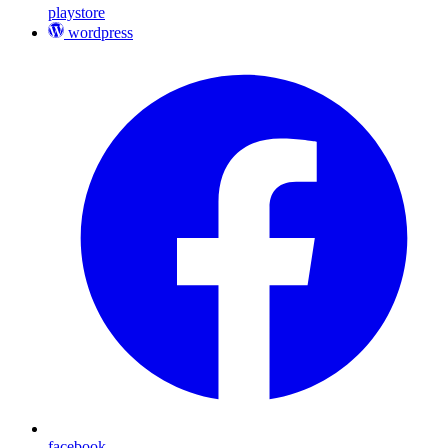
playstore
wordpress
facebook