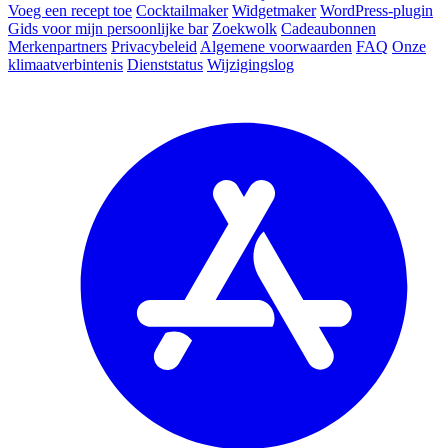
Voeg een recept toe
Cocktailmaker
Widgetmaker
WordPress-plugin
Gids voor mijn persoonlijke bar
Zoekwolk
Cadeaubonnen
Merkenpartners
Privacybeleid
Algemene voorwaarden
FAQ
Onze
klimaatverbintenis
Dienststatus
Wijzigingslog