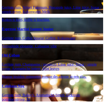
Gerijpte rum, Velvet Falernum, Pineapple juice, Lime juice, Sugar /
simple syrup, Kokoswater, Melk
Kokos is koel, koffie is krachtig.
Espresso Martini Sammy Junior
Gerijpte rum, Coffee liqueur, Coffee, Kokoswater
Verouderde elegantie, Cubaanse vibe
Old Cuban
Gerijpte rum, Champagne / prosecco, Lime juice, Sugar / simple
syrup, Aromatische bitters, Mint leaves
Warme kruiden ontmoeten romige decadentie in een glas.
Calabaza Nog
Gerijpte rum, Bailey's, Aromatische bitters, Gekruide
pompoensiroop, Ei